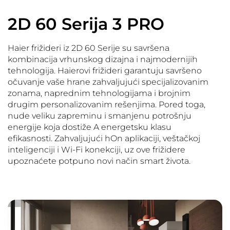
2D 60 Serija 3 PRO
Haier frižideri iz 2D 60 Serije su savršena
kombinacija vrhunskog dizajna i najmodernijih
tehnologija. Haierovi frižideri garantuju savršeno
očuvanje vaše hrane zahvaljujući specijalizovanim
zonama, naprednim tehnologijama i brojnim
drugim personalizovanim rešenjima. Pored toga,
nude veliku zapreminu i smanjenu potrošnju
energije koja dostiže A energetsku klasu
efikasnosti. Zahvaljujući hOn aplikaciji, veštačkoj
inteligenciji i Wi-Fi konekciji, uz ove frižidere
upoznaćete potpuno novi način smart života.