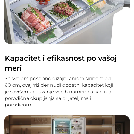
Kapacitet i efikasnost po vašoj
meri
Sa svojom posebno dizajniraniom širinom od
60 cm, ovaj frižider nudi dodatni kapacitet koji
je savršen za čuvanje većih namirnica kao i za
porodična okupljanja sa prijateljima i
porodicom.