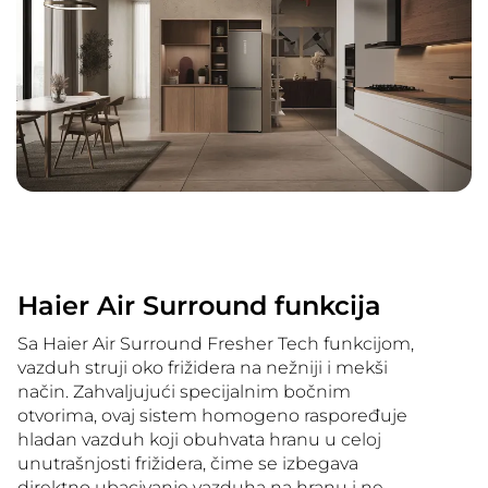
Haier Air Surround funkcija
Sa Haier Air Surround Fresher Tech funkcijom,
vazduh struji oko frižidera na nežniji i mekši
način. Zahvaljujući specijalnim bočnim
otvorima, ovaj sistem homogeno raspoređuje
hladan vazduh koji obuhvata hranu u celoj
unutrašnjosti frižidera, čime se izbegava
direktno ubacivanje vazduha na hranu i ne