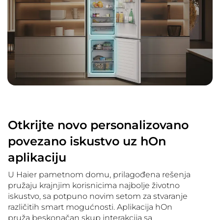
Otkrijte novo personalizovano
povezano iskustvo uz hOn
aplikaciju
U Haier pametnom domu, prilagođena rešenja
pružaju krajnjim korisnicima najbolje životno
iskustvo, sa potpuno novim setom za stvaranje
različitih smart mogućnosti. Aplikacija hOn
pruža beskonačan skup interakcija sa