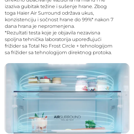
izaziva gubitak težine i sušenje hrane. Zbog
toga Haier Air Surround održava ukus,
konzistenciju i sočnost hrane do 99%* nakon 7
dana hrana je nepromenjena.
*Rezultati testa koje je objavila nezavisna
spoljna tehnička laboratorija upoređujući
frižider sa Total No Frost Circle + tehnologijom
sa frižider sa tehnologijom direktnog protoka.