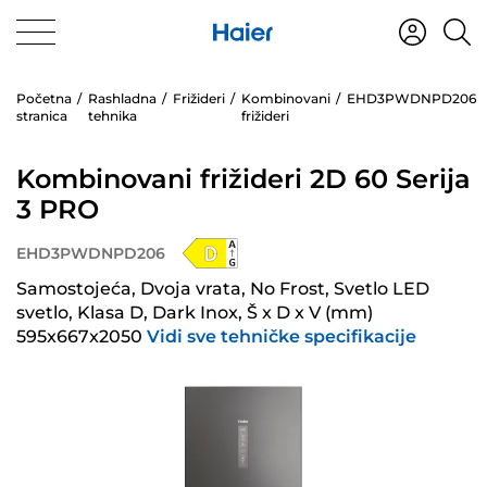
Početna
Rashladna
Frižideri
Kombinovani
EHD3PWDNPD206
stranica
tehnika
frižideri
Kombinovani frižideri 2D 60 Serija
3 PRO
EHD3PWDNPD206
Samostojeća, Dvoja vrata, No Frost, Svetlo LED
svetlo, Klasa D, Dark Inox, Š x D x V (mm)
595x667x2050
Vidi sve tehničke specifikacije