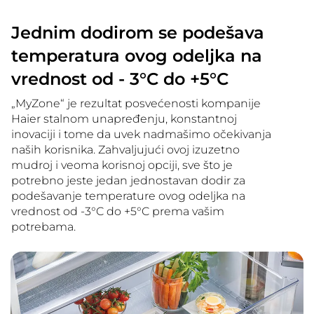
Jednim dodirom se podešava
temperatura ovog odeljka na
vrednost od - 3°C do +5°C
„MyZone“ je rezultat posvećenosti kompanije
Haier stalnom unapređenju, konstantnoj
inovaciji i tome da uvek nadmašimo očekivanja
naših korisnika. Zahvaljujući ovoj izuzetno
mudroj i veoma korisnoj opciji, sve što je
potrebno jeste jedan jednostavan dodir za
podešavanje temperature ovog odeljka na
vrednost od -3°C do +5°C prema vašim
potrebama.