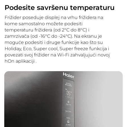
Podesite savršenu temperaturu
Frižider poseduje displej na vrhu frižidera na
kome samostalno možete podesiti
temperaturu frižidera (od 2°C do 8°C) i
zamrzivača (od -16°C do -24°C). Na ekranu je
moguće podesiti i druge funkcije kao što su
Holiday, Eco, Super cool, Super freeze funkcija i
povezati svoj frižider na Wi-Fi zahvaljujući novoj
hOn aplikaciji .