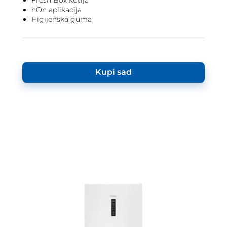
Fresh Box kutija
hOn aplikacija
Higijenska guma
Kupi sad