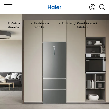
Početna
Rashladna
Frižideri
Kombinovani
stranica
tehnika
frižideri