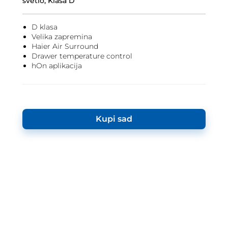
svetlo, Klasa D
D klasa
Velika zapremina
Haier Air Surround
Drawer temperature control
hOn aplikacija
Kupi sad