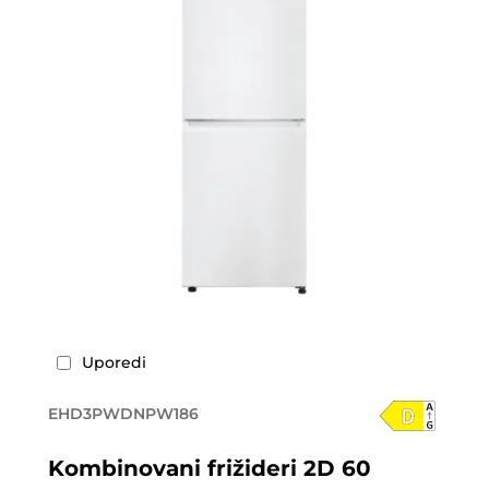
Uporedi
EHD3PWDNPW186
Kombinovani frižideri 2D 60