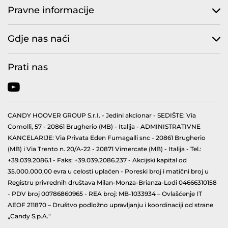
Pravne informacije
Gdje nas naći
Prati nas
CANDY HOOVER GROUP S.r.I. - Jedini akcionar - SEDIŠTE: Via
Comolli, 57 - 20861 Brugherio (MB) - Italija - ADMINISTRATIVNE
KANCELARIJE: Via Privata Eden Fumagalli snc - 20861 Brugherio
(MB) i Via Trento n. 20/A-22 - 20871 Vimercate (MB) - Italija - Tel.:
+39.039.2086.1 - Faks: +39.039.2086.237 - Akcijski kapital od
35.000.000,00 evra u celosti uplaćen - Poreski broj i matični broj u
Registru privrednih društava Milan-Monza-Brianza-Lodi 04666310158
- PDV broj 00786860965 - REA broj: MB-1033934 – Ovlašćenje IT
AEOF 211870 – Društvo podložno upravljanju i koordinaciji od strane
„Candy S.p.A.“