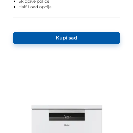
Sklopive police
Half Load opcija
Kupi sad