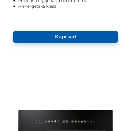
Pojačana higijena za bebi opremu
A energetska klasa
Kupi sad