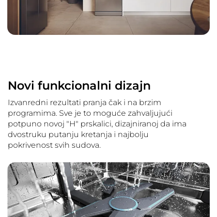
Novi funkcionalni dizajn
Izvanredni rezultati pranja čak i na brzim
programima. Sve je to moguće zahvaljujući
potpuno novoj "H" prskalici, dizajniranoj da ima
dvostruku putanju kretanja i najbolju
pokrivenost svih sudova.