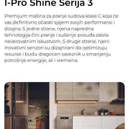
I-Pro Shine Serija 3
Premijum mašina za pranje sudova klase C koja će
vas definitivno očarati sjajem svojih performansi i
dizajna. S jedne strane, njena napredna
tehnologija čini pranje i sušenje posuđa zaista
neverovatnim iskustvom. S druge strane, njeni
inovativni senzori su dizajnirani da optimizuju
resurse i budu dragocen saveznik u smanjenju
potrošnje energije, ali i vremena.