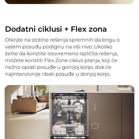
Dodatni ciklusi + Flex zona
Otkrijte na stotine rešenja spremnih da brigu o
vašem posuđu podignu na viši nivo. Ukoliko
želite da koristite istovremeno različita rešenja,
možete koristiti Flex Zone ciklus pranja, koji će
nežno oprati posuđe u gornjoj korpi, dok će
najintenzivnije ribati posuđe u donjoj korpi.