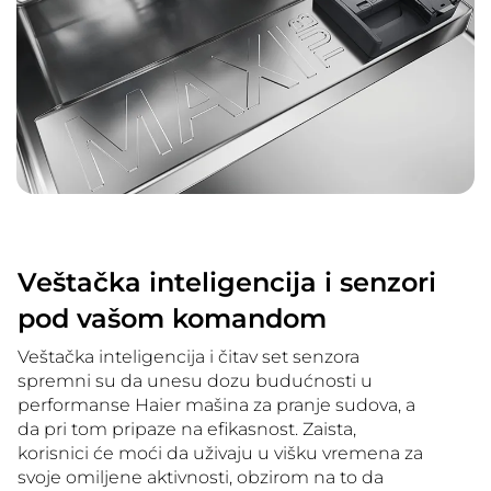
Veštačka inteligencija i senzori
pod vašom komandom
Veštačka inteligencija i čitav set senzora
spremni su da unesu dozu budućnosti u
performanse Haier mašina za pranje sudova, a
da pri tom pripaze na efikasnost. Zaista,
korisnici će moći da uživaju u višku vremena za
svoje omiljene aktivnosti, obzirom na to da