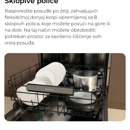
Sklopive police
Rasporedite posuđe po želji, zahvaljujući
fleksibilnoj donjoj korpi opremljenoj sa 8
sklopivih polica, koje možete povući na gore ili
na dole. Na taj način možete obezbediti
potreban prostor za savršeno čišćenje svih
vrsta posuđa.