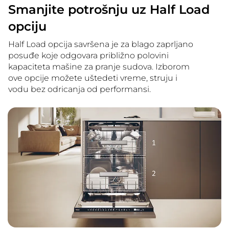
Smanjite potrošnju uz Half Load
opciju
Half Load opcija savršena je za blago zaprljano
posuđe koje odgovara približno polovini
kapaciteta mašine za pranje sudova. Izborom
ove opcije možete uštedeti vreme, struju i
vodu bez odricanja od performansi.