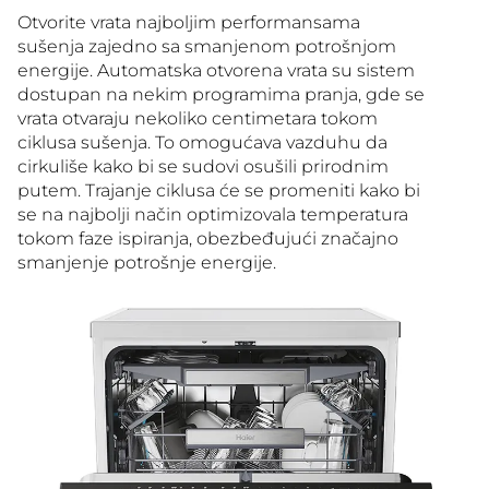
Otvorite vrata najboljim performansama
sušenja zajedno sa smanjenom potrošnjom
energije. Automatska otvorena vrata su sistem
dostupan na nekim programima pranja, gde se
vrata otvaraju nekoliko centimetara tokom
ciklusa sušenja. To omogućava vazduhu da
cirkuliše kako bi se sudovi osušili prirodnim
putem. Trajanje ciklusa će se promeniti kako bi
se na najbolji način optimizovala temperatura
tokom faze ispiranja, obezbeđujući značajno
smanjenje potrošnje energije.