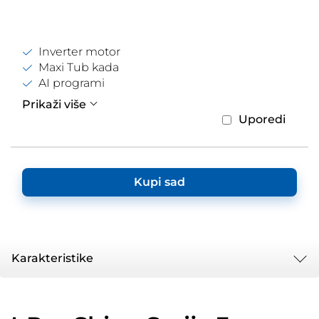
Inverter motor
Maxi Tub kada
AI programi
Prikaži više
Uporedi
Kupi sad
Karakteristike