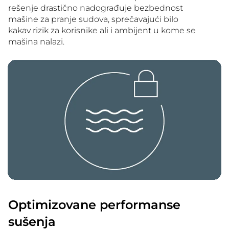
rešenje drastično nadograđuje bezbednost
mašine za pranje sudova, sprečavajući bilo
kakav rizik za korisnike ali i ambijent u kome se
mašina nalazi.
Optimizovane performanse
sušenja