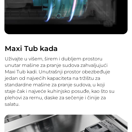
Maxi Tub kada
Uživajte u višem, širem i dubljem prostoru
unutar mašine za pranje sudova zahvaljujući
Maxi Tub kadi. Unutrašnji prostor obezbeđuje
jedan od najvećih kapaciteta na tržištu za
standardne mašine za pranje sudova, u koji
staje čak i najveće kuhinjsko posuđe, kao što su
plehovi za rernu, daske za sečenje i činije za
salatu.