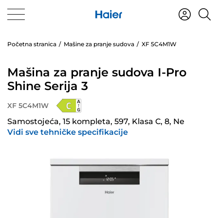
Početna stranica
Mašine za pranje sudova
XF 5C4M1W
Mašina za pranje sudova I-Pro
Shine Serija 3
XF 5C4M1W
Samostojeća, 15 kompleta, 597, Klasa C, 8, Ne
Vidi sve tehničke specifikacije