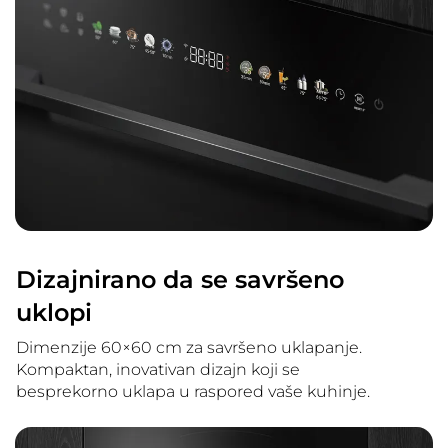
Dizajnirano da se savršeno
uklopi
Dimenzije 60×60 cm za savršeno uklapanje.
Kompaktan, inovativan dizajn koji se
besprekorno uklapa u raspored vaše kuhinje.