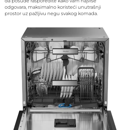
da posuđe rasporedite kako vam najviše
odgovara, maksimalno koristeći unutrašnji
prostor uz pažljivu negu svakog komada.