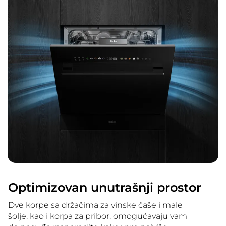
Optimizovan unutrašnji prostor
Dve korpe sa držačima za vinske čaše i male
šolje, kao i korpa za pribor, omogućavaju vam