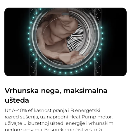
Vrhunska nega, maksimalna
ušteda
Uz A-40% efikasnost pranja i B energetski
razred sušenja, uz napredni Heat Pump motor,
uživajte u izuzetnoj uštedi energije i vrhunskim
performansama. Besprekorno čist veš, niži