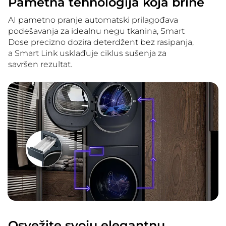
Pametna tehnologija koja brine
AI pametno pranje automatski prilagođava
podešavanja za idealnu negu tkanina, Smart
Dose precizno dozira deterdžent bez rasipanja,
a Smart Link usklađuje ciklus sušenja za
savršen rezultat.
Osvežite svoju elegantnu