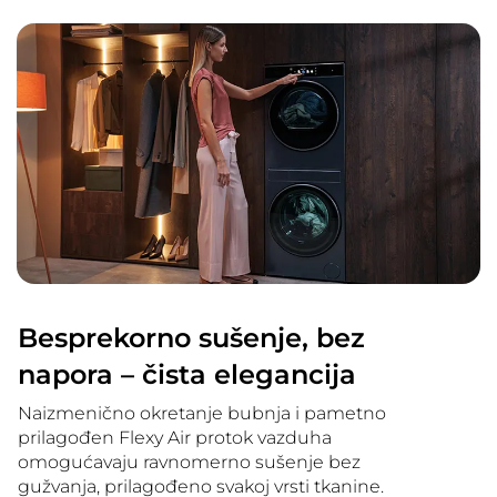
Besprekorno sušenje, bez
napora – čista elegancija
Naizmenično okretanje bubnja i pametno
prilagođen Flexy Air protok vazduha
omogućavaju ravnomerno sušenje bez
gužvanja, prilagođeno svakoj vrsti tkanine.