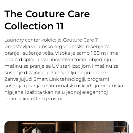
The Couture Care
Collection 11
Laundry centar kolekcije Couture Care 11
predstavlja vrhunsko ergonomsko rešenje za
pranje i sušenje veša. Visoka je samo 1,60 m i ima
jedan displej, a ovaj inovativni toranj objedinjuje
mašinu za pranje sa UV sterilizacijom i mašinu za
sušenje dizajniranu za najbolju negu odeće.
Zahvaljujući Smart Link tehnologiji, programi
sušenja i pranja se automatski usklađuju: vrhunska
higijena i zaštita tkanina u jednoj elegantnoj
jedinici koja štedi prostor.