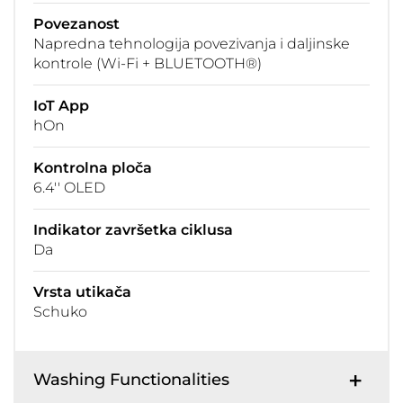
Povezanost
Napredna tehnologija povezivanja i daljinske
kontrole (Wi-Fi + BLUETOOTH®)
IoT App
hOn
Kontrolna ploča
6.4'' OLED
Indikator završetka ciklusa
Da
Vrsta utikača
Schuko
Washing Functionalities