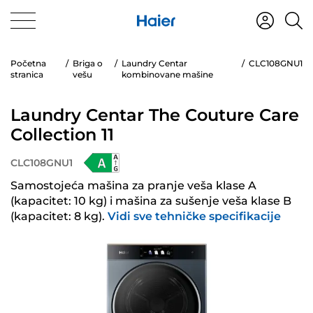
Početna
Briga o
Laundry Centar
CLC108GNU1
stranica
vešu
kombinovane mašine
Laundry Centar The Couture Care
Collection 11
CLC108GNU1
Samostojeća mašina za pranje veša klase A
(kapacitet: 10 kg) i mašina za sušenje veša klase B
(kapacitet: 8 kg).
Vidi sve tehničke specifikacije