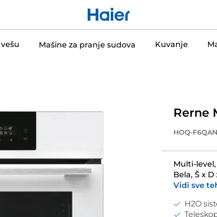
 vešu
Kuvanje
Ma
Mašine za pranje sudova
Rerne 
HOQ-F6QAN
Multi-level,
Bela, Š x 
Vidi sve te
H2O sist
Telesko