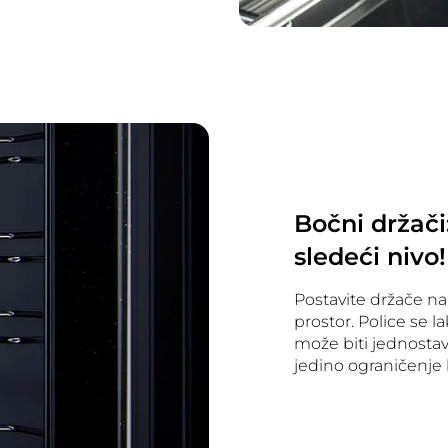
Bočni držači
sledeći nivo!
Postavite držače na
prostor. Police se l
može biti jednostavn
jedino ograničenje 