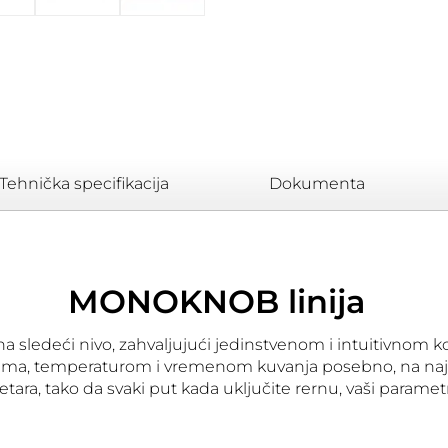
Tehnička specifikacija
Dokumenta
MONOKNOB linija
a sledeći nivo, zahvaljujući jedinstvenom i intuitivnom ko
ijama, temperaturom i vremenom kuvanja posebno, na naje
ra, tako da svaki put kada uključite rernu, vaši paramet