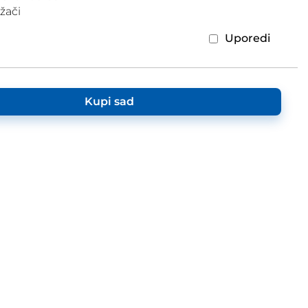
žači
Uporedi
Kupi sad