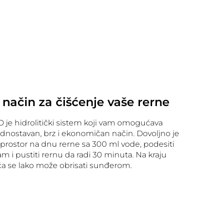
i način za čišćenje vaše rerne
O je hidrolitički sistem koji vam omogućava
jednostavan, brz i ekonomičan način. Dovoljno je
prostor na dnu rerne sa 300 ml vode, podesiti
m i pustiti rernu da radi 30 minuta. Na kraju
oća se lako može obrisati sunđerom.