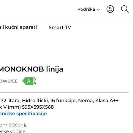
Podrška
li kućni aparati
Smart TV
MONOKNOB linija
3WB/EE
 72 litara, Hidrolitički, 16 funkcije, Nema, Klasa A++,
D x V (mm) 595X595X568
hničke specifikacije
em čišćenja
pske vođice