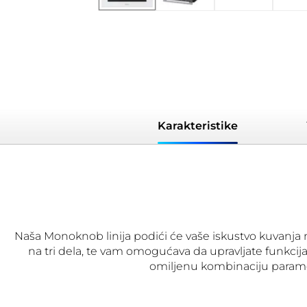
Karakteristike
Naša Monoknob linija podići će vaše iskustvo kuvanja n
na tri dela, te vam omogućava da upravljate funkc
omiljenu kombinaciju parameta