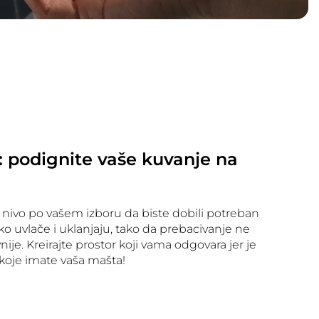
: podignite vaše kuvanje na
 nivo po vašem izboru da biste dobili potreban
ako uvlače i uklanjaju, tako da prebacivanje ne
ije. Kreirajte prostor koji vama odgovara jer je
koje imate vaša mašta!