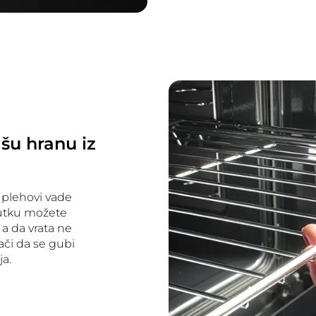
ašu hranu iz
 plehovi vade
nutku možete
a da vrata ne
či da se gubi
ja.