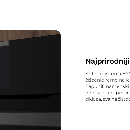
Najprirodnij
Sistem čišćenja H2
čišćenje rerne na 
napuniti namenski 
odgovarajući progra
ciklusa, sva nečist