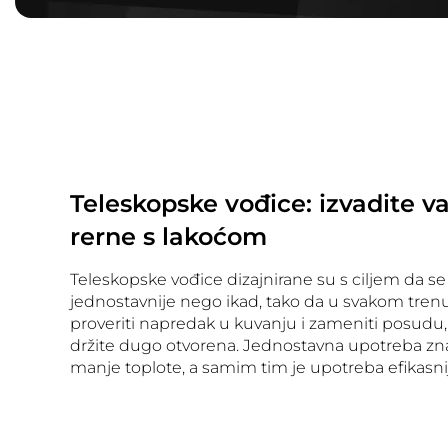
Teleskopske vođice: izvadite v
rerne s lakoćom
Teleskopske vođice dizajnirane su s ciljem da se
jednostavnije nego ikad, tako da u svakom tre
proveriti napredak u kuvanju i zameniti posudu, 
držite dugo otvorena. Jednostavna upotreba zna
manje toplote, a samim tim je upotreba efikasni