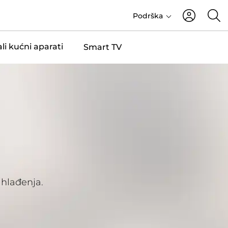
Podrška
li kućni aparati
Smart TV
 hlađenja.