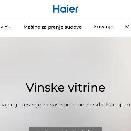
 vešu
Kuvanje
Ma
Mašine za pranje sudova
Vinske vitrine
 najbolje rešenje za vaše potrebe za skladištenjem