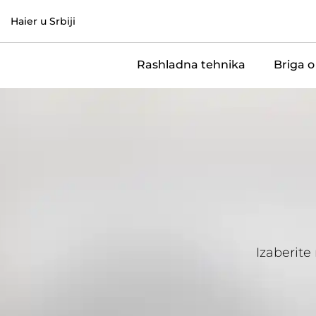
Haier u Srbiji
Rashladna tehnika
Briga o
Izaberite