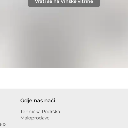
Vrati se na Vinske vitrine
Gdje nas naći
Tehnička Podrška
Maloprodavci
e o