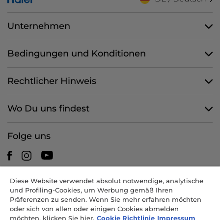
Unternehmen
Bedingungen und Konditionen
Rechtlicher Hinweis
Wo Du uns findest
Folge uns
Diese Website verwendet absolut notwendige, analytische
CANDY HOOVER GROUP S.r.I. - mit Alleingesellschafter -
und Profiling-Cookies, um Werbung gemäß Ihren
RECHTSSITZ: Via Comolli 57 - 20861 Brugherio (MB) - Italien -
Präferenzen zu senden. Wenn Sie mehr erfahren möchten
VERWALTUNGSSITZE: Via Privata Eden Fumagalli snc - 20861
oder sich von allen oder einigen Cookies abmelden
Brugherio (MB) und Via Trento 20/A-22 - 20871 Vimercate (MB) -
möchten, klicken Sie hier.
Cookie Richtlinie
Impressum