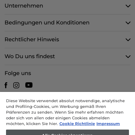
Unternehmen
Bedingungen und Konditionen
Rechtlicher Hinweis
Wo Du uns findest
Folge uns
Diese Website verwendet absolut notwendige, analytische
CANDY HOOVER GROUP S.r.I. - mit Alleingesellschafter -
und Profiling-Cookies, um Werbung gemäß Ihren
RECHTSSITZ: Via Comolli 57 - 20861 Brugherio (MB) - Italien -
Präferenzen zu senden. Wenn Sie mehr erfahren möchten
VERWALTUNGSSITZE: Via Privata Eden Fumagalli snc - 20861
oder sich von allen oder einigen Cookies abmelden
Brugherio (MB) und Via Trento 20/A-22 - 20871 Vimercate (MB) -
möchten, klicken Sie hier.
Cookie Richtlinie
Impressum
Italien - Tel.: +39.039.2086.1 - Fax: +39.039.2086.237 - Grundkapital
35.000.000,00 EUR voll eingezahlt - Steuernr. und Nr. der Eintragung