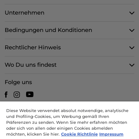
Unternehmen
Bedingungen und Konditionen
Rechtlicher Hinweis
Wo Du uns findest
Folge uns
Diese Website verwendet absolut notwendige, analytische
CANDY HOOVER GROUP S.r.I. - mit Alleingesellschafter -
und Profiling-Cookies, um Werbung gemäß Ihren
RECHTSSITZ: Via Comolli 57 - 20861 Brugherio (MB) - Italien -
Präferenzen zu senden. Wenn Sie mehr erfahren möchten
VERWALTUNGSSITZE: Via Privata Eden Fumagalli snc - 20861
oder sich von allen oder einigen Cookies abmelden
Brugherio (MB) und Via Trento 20/A-22 - 20871 Vimercate (MB) -
möchten, klicken Sie hier.
Cookie Richtlinie
Impressum
Italien - Tel.: +39.039.2086.1 - Fax: +39.039.2086.237 - Grundkapital