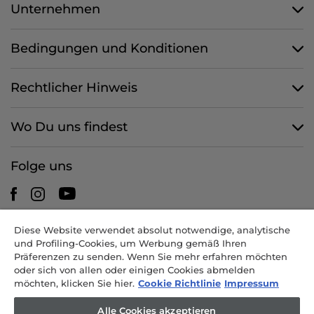
Unternehmen
Bedingungen und Konditionen
Rechtlicher Hinweis
Wo Du uns findest
Folge uns
Diese Website verwendet absolut notwendige, analytische
CANDY HOOVER GROUP S.r.I. - mit Alleingesellschafter -
und Profiling-Cookies, um Werbung gemäß Ihren
RECHTSSITZ: Via Comolli 57 - 20861 Brugherio (MB) - Italien -
Präferenzen zu senden. Wenn Sie mehr erfahren möchten
VERWALTUNGSSITZE: Via Privata Eden Fumagalli snc - 20861
oder sich von allen oder einigen Cookies abmelden
Brugherio (MB) und Via Trento 20/A-22 - 20871 Vimercate (MB) -
möchten, klicken Sie hier.
Cookie Richtlinie
Impressum
Italien - Tel.: +39.039.2086.1 - Fax: +39.039.2086.237 - Grundkapital
35.000.000,00 EUR voll eingezahlt - Steuernr. und Nr. der Eintragung
Alle Cookies akzeptieren