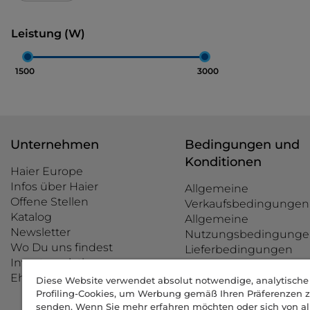
Leistung (W)
1500
3000
Unternehmen
Bedingungen und
Konditionen
Haier Europe
Infos über Haier
Allgemeine
Offene Stellen
Verkaufsbedingungen
Katalog
Allgemeine
Newsletter
Nutzungsbedingunge
Wo Du uns findest
Lieferbedingungen
Investor relations
Rücknahmegarantie
Ehrenkodex
Zahlungsarten
Diese Website verwendet absolut notwendige, analytisch
Profiling-Cookies, um Werbung gemäß Ihren Präferenzen 
Beilegung von
senden. Wenn Sie mehr erfahren möchten oder sich von al