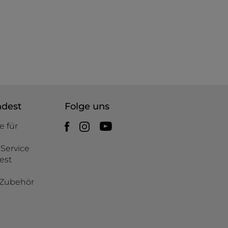
ndest
Folge uns
e für
Service
est
d Zubehör