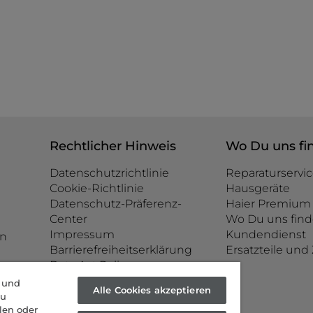
Rechtlicher Hinweis
Wo Du uns fi
Datenschutzrichtlinie
Reparaturservic
Cookie-Richtlinie
Hausgeräte
Datenschutz-Präferenz-
Haier Premium 
Center
Wo Du uns find
Impressum
Kundendienst
n
Barrierefreiheitserklärung
Ersatzteile un
Data Act Policy
e und
Alle Cookies akzeptieren
zu
len oder