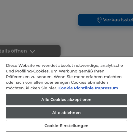
Verkaufsste
ails öffnen
Energieaufnah
Diese Website verwendet absolut notwendige, analytische
electricity
und Profiling-Cookies, um Werbung gemäß Ihren
Präferenzen zu senden. Wenn Sie mehr erfahren möchten
nahme
Garmethode erstes B
oder sich von allen oder einigen Cookies abmelden
Dampf
möchten, klicken Sie hier.
Cookie Richtlinie
Impressum
erstes Backrohr
Integriertes Reinigung
Alle Cookies akzeptieren
-
 Reinigungssystem
Alle ablehnen
Farbe des Korp
Schwarz
orpus
Cookie-Einstellungen