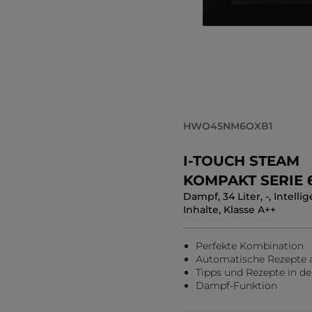
HWO45NM6OXB1
I-TOUCH STEAM
KOMPAKT SERIE 
Dampf, 34 Liter, -, Intelli
Backöfen
Inhalte, Klasse A++
Perfekte Kombination
Automatische Rezepte 
Tipps und Rezepte in d
Dampf-Funktion