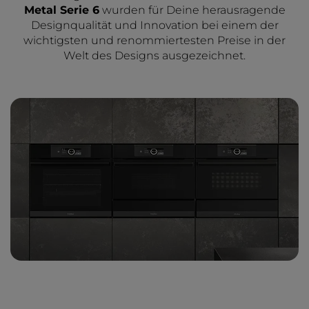
Metal Serie 6
wurden für Deine herausragende
Designqualität und Innovation bei einem der
wichtigsten und renommiertesten Preise in der
Welt des Designs ausgezeichnet.