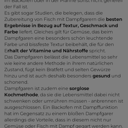
im Backofen oder in der Pfanne sonst nicht generell
der Fall ist.
Es gibt sogar Studien, die belegen, dass die
Zubereitung von Fisch mit Dampfgarern die
besten
Ergebnisse in Bezug auf Textur, Geschmack und
Farbe
liefert. Gleiches gilt für Gemüse, das beim
Dampfgaren eine besonders schön leuchtende
Farbe und bissfeste Textur beibehält, die für den
E
rhalt der Vitamine und Nährstoffe
spricht.
Das Dampfgaren belässt die Lebensmittel so sehr
wie keine andere Methode in ihrem natürlichen
Zustand, fügt kein Bratfett und selten Gewürze
hinzu und ist auch deshalb besonders
gesund
und
schonend.
Dampfgaren ist zudem eine
sorglose
Kochmethode
, da sie die Lebensmittel dabei nicht
schwenken oder umrühren müssen - anbrennen ist
ausgeschlossen. Ein Backofen mit Dampffunktion
hat im Gegensatz zu einem bloßen Dampfgarer
allerdings die Vorteile, dass in diesem nicht nur
Gemüse oder Fisch mit Dampf gegart werden kann.