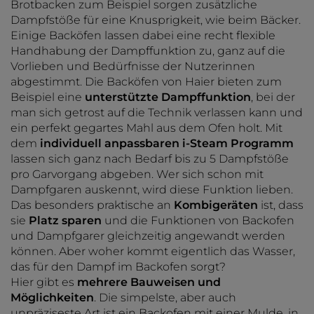
Brotbacken zum Beispiel sorgen zusätzliche
Dampfstöße für eine Knusprigkeit, wie beim Bäcker.
Einige Backöfen lassen dabei eine recht flexible
Handhabung der Dampffunktion zu, ganz auf die
Vorlieben und Bedürfnisse der Nutzerinnen
abgestimmt. Die Backöfen von Haier bieten zum
Beispiel eine
unterstützte Dampffunktion
, bei der
man sich getrost auf die Technik verlassen kann und
ein perfekt gegartes Mahl aus dem Ofen holt. Mit
dem
individuell anpassbaren i-Steam Programm
lassen sich ganz nach Bedarf bis zu 5 Dampfstöße
pro Garvorgang abgeben. Wer sich schon mit
Dampfgaren auskennt, wird diese Funktion lieben.
Das besonders praktische an
Kombigeräten
ist, dass
sie
Platz sparen
und die Funktionen von Backofen
und Dampfgarer gleichzeitig angewandt werden
können. Aber woher kommt eigentlich das Wasser,
das für den Dampf im Backofen sorgt?
Hier gibt es
mehrere Bauweisen und
Möglichkeiten
. Die simpelste, aber auch
unpräziseste Art ist ein Backofen mit einer Mulde, in