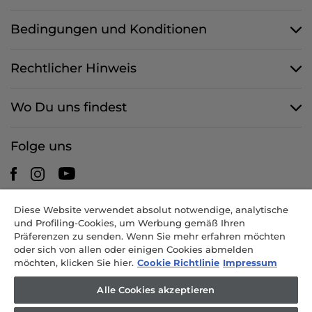
Bedingungen und Konditionen
Rechtlicher Hinweis
Wo Du uns findest
Folge uns
Diese Website verwendet absolut notwendige, analytische
CANDY HOOVER GROUP S.r.I. - mit Alleingesellschafter -
und Profiling-Cookies, um Werbung gemäß Ihren
RECHTSSITZ: Via Comolli 57 - 20861 Brugherio (MB) - Italien -
Präferenzen zu senden. Wenn Sie mehr erfahren möchten
VERWALTUNGSSITZE: Via Privata Eden Fumagalli snc - 20861
oder sich von allen oder einigen Cookies abmelden
Brugherio (MB) und Via Trento 20/A-22 - 20871 Vimercate (MB) -
möchten, klicken Sie hier.
Cookie Richtlinie
Impressum
Italien - Tel.: +39.039.2086.1 - Fax: +39.039.2086.237 - Grundkapital
35.000.000,00 EUR voll eingezahlt - Steuernr. und Nr. der Eintragung
Alle Cookies akzeptieren
im Handelsregister Mailand-Monza-Brianza-Lodi 04666310158 - USt-