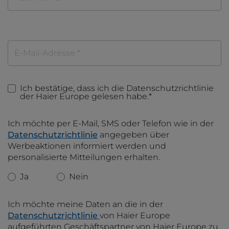
Waschmaschine
Toplader-Waschmaschine
Kochen
Backöfen
Ich bestätige, dass ich die Datenschutzrichtlinie
Kochfelder
der Haier Europe gelesen habe.*
Dunstabzugshauben
Ich möchte per E-Mail, SMS oder Telefon wie in der
Datenschutzrichtlinie
angegeben über
Mikrowellenöfen
Werbeaktionen informiert werden und
personalisierte Mitteilungen erhalten.
Aufbewahren
Ja
Nein
Gefriergeräte
Ich möchte meine Daten an die in der
Kühlgeräte
Datenschutzrichtlinie
von Haier Europe
aufgeführten Geschäftspartner von Haier Europe zu
Weinklimaschränke