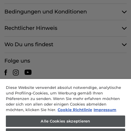
Solarprodukte
Bedingungen und Konditionen
Rechtlicher Hinweis
Wo Du uns findest
Folge uns
Diese Website verwendet absolut notwendige, analytische
CANDY HOOVER GROUP S.r.I. - mit Alleingesellschafter -
und Profiling-Cookies, um Werbung gemäß Ihren
RECHTSSITZ: Via Comolli 57 - 20861 Brugherio (MB) - Italien -
Präferenzen zu senden. Wenn Sie mehr erfahren möchten
VERWALTUNGSSITZE: Via Privata Eden Fumagalli snc - 20861
oder sich von allen oder einigen Cookies abmelden
Brugherio (MB) und Via Trento 20/A-22 - 20871 Vimercate (MB) -
möchten, klicken Sie hier.
Cookie Richtlinie
Impressum
Italien - Tel.: +39.039.2086.1 - Fax: +39.039.2086.237 - Grundkapital
35.000.000,00 EUR voll eingezahlt - Steuernr. und Nr. der Eintragung
Alle Cookies akzeptieren
im Handelsregister Mailand-Monza-Brianza-Lodi 04666310158 - USt-