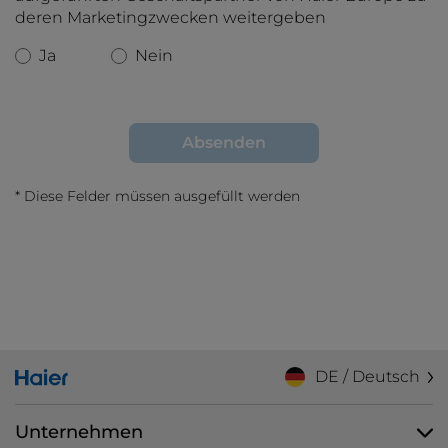
deren Marketingzwecken weitergeben
KÜCHENKLEINGERÄTE
Ja
Nein
Toaster
Wasserkocher
Absenden
Multi-Getränke-Zubereiter
*
Diese Felder müssen ausgefüllt werden
Standmixer
Zerkleinerer
Heißluftfritteusen
Stabmixer
Kaffeemaschinen
DE / Deutsch
Solarprodukte
Unternehmen