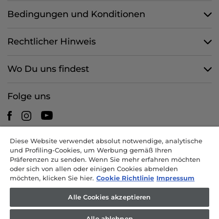
Bedingungen und Konditionen
Rechtlicher Hinweis
Wo Du uns findest
Folge uns
Diese Website verwendet absolut notwendige, analytische
CANDY HOOVER GROUP S.r.I. - mit Alleingesellschafter -
und Profiling-Cookies, um Werbung gemäß Ihren
RECHTSSITZ: Via Comolli 57 - 20861 Brugherio (MB) - Italien -
Präferenzen zu senden. Wenn Sie mehr erfahren möchten
VERWALTUNGSSITZE: Via Privata Eden Fumagalli snc - 20861
oder sich von allen oder einigen Cookies abmelden
Brugherio (MB) und Via Trento 20/A-22 - 20871 Vimercate (MB) -
möchten, klicken Sie hier.
Cookie Richtlinie
Impressum
Italien - Tel.: +39.039.2086.1 - Fax: +39.039.2086.237 - Grundkapital
35.000.000,00 EUR voll eingezahlt - Steuernr. und Nr. der Eintragung
Alle Cookies akzeptieren
im Handelsregister Mailand-Monza-Brianza-Lodi 04666310158 - USt-
IdNr. 00786860965 - REA-Nr.: MB-1033934 - Genehmigung IT AEOF
Alle ablehnen