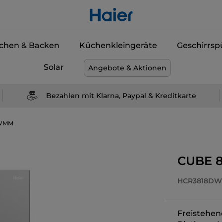
chen & Backen
Küchenkleingeräte
Geschirrsp
Solar
Angebote & Aktionen
Bezahlen mit Klarna, Paypal & Kreditkarte
WMM
CUBE 8
HCR3818D
Freistehend