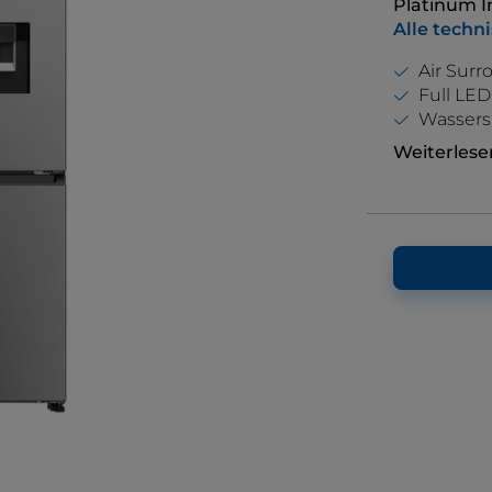
Platinum I
Alle techn
Air Surr
Full LED
Wassers
Weiterlese