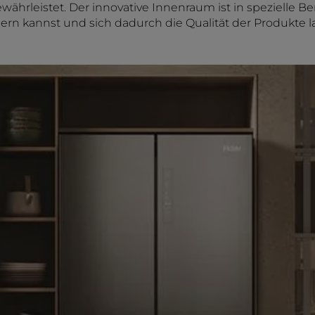
währleistet. Der innovative Innenraum ist in spezielle Be
gern kannst und sich dadurch die Qualität der Produkte l