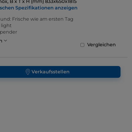
nox, B x T x H (mm) 833x650x1815
ischen Spezifikationen anzeigen
ound: Frische wie am ersten Tag
 light
pender
n
Vergleichen
Verkaufsstellen