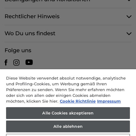
Rechtlicher Hinweis
Wo Du uns findest
Folge uns
Diese Website verwendet absolut notwendige, analytische
CANDY HOOVER GROUP S.r.I. - mit Alleingesellschafter -
und Profiling-Cookies, um Werbung gemäß Ihren
RECHTSSITZ: Via Comolli 57 - 20861 Brugherio (MB) - Italien -
Präferenzen zu senden. Wenn Sie mehr erfahren möchten
VERWALTUNGSSITZE: Via Privata Eden Fumagalli snc - 20861
oder sich von allen oder einigen Cookies abmelden
Brugherio (MB) und Via Trento 20/A-22 - 20871 Vimercate (MB) -
möchten, klicken Sie hier.
Cookie Richtlinie
Impressum
Italien - Tel.: +39.039.2086.1 - Fax: +39.039.2086.237 - Grundkapital
35.000.000,00 EUR voll eingezahlt - Steuernr. und Nr. der Eintragung
Alle Cookies akzeptieren
im Handelsregister Mailand-Monza-Brianza-Lodi 04666310158 - USt-
IdNr. 00786860965 - REA-Nr.: MB-1033934 - Genehmigung IT AEOF
Alle ablehnen
211870 - Gesellschaft, die der einheitlichen Leitung durch Candy S.p.A.