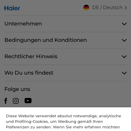
DE / Deutsch
Unternehmen
Bedingungen und Konditionen
Rechtlicher Hinweis
Wo Du uns findest
Folge uns
Diese Website verwendet absolut notwendige, analytische
CANDY HOOVER GROUP S.r.I. - mit Alleingesellschafter -
und Profiling-Cookies, um Werbung gemäß Ihren
RECHTSSITZ: Via Comolli 57 - 20861 Brugherio (MB) - Italien -
Präferenzen zu senden. Wenn Sie mehr erfahren möchten
VERWALTUNGSSITZE: Via Privata Eden Fumagalli snc - 20861