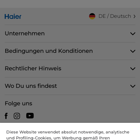
DE / Deutsch
Unternehmen
Bedingungen und Konditionen
Rechtlicher Hinweis
Wo Du uns findest
Folge uns
Diese Website verwendet absolut notwendige, analytische
CANDY HOOVER GROUP S.r.I. - mit Alleingesellschafter -
und Profiling-Cookies, um Werbung gemäß Ihren
RECHTSSITZ: Via Comolli 57 - 20861 Brugherio (MB) - Italien -