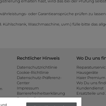
strierung erhalten hast, wird das bei der Prüfung selbst
rleistungs- oder Garantieansprüche prüfen zu lassen, k
. B. Kühlschrank, Waschmaschine, uvm.) fülle bitte das al
Rechtlicher Hinweis
Wo Du uns fi
Datenschutzrichtlinie
Reparaturservic
Cookie-Richtlinie
Hausgeräte
Datenschutz-Präferenz-
Haier Premium 
Center
Wo Du uns find
Impressum
Kundendienst
n
Barrierefreiheitserklärung
Ersatzteile un
Data Act Policy
e und