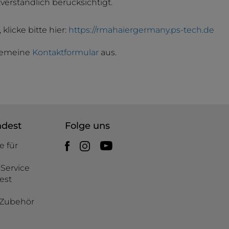
verständlich berücksichtigt.
licke bitte hier:
https://rmahaiergermany.ps-tech.de
lgemeine
Kontaktformular
aus.
ndest
Folge uns
e für
Service
est
d Zubehör