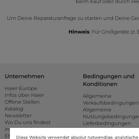
beim Kauf oder durch Regi
Um Deine Reparaturanfrage zu starten und Deine Gewäh
Hinweis
: Für Großgeräte (z
Unternehmen
Bedingungen und
Konditionen
Haier Europe
Infos über Haier
Allgemeine
Offene Stellen
Verkaufsbedingungen
Katalog
Allgemeine
Newsletter
Nutzungsbedingunge
Wo Du uns findest
Lieferbedingungen
Investor relations
Rücknahmegarantie
Ehrenkodex
Zahlungsarten
Diese Website verwendet absolut notwendige, analytisch