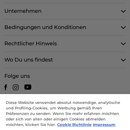
Unternehmen
Bedingungen und Konditionen
Rechtlicher Hinweis
Wo Du uns findest
Folge uns
Diese Website verwendet absolut notwendige, analytische
CANDY HOOVER GROUP S.r.I. - mit Alleingesellschafter -
und Profiling-Cookies, um Werbung gemäß Ihren
RECHTSSITZ: Via Comolli 57 - 20861 Brugherio (MB) - Italien -
Präferenzen zu senden. Wenn Sie mehr erfahren möchten
VERWALTUNGSSITZE: Via Privata Eden Fumagalli snc - 20861
oder sich von allen oder einigen Cookies abmelden
Brugherio (MB) und Via Trento 20/A-22 - 20871 Vimercate (MB) -
möchten, klicken Sie hier.
Cookie Richtlinie
Impressum
Italien - Tel.: +39.039.2086.1 - Fax: +39.039.2086.237 - Grundkapital