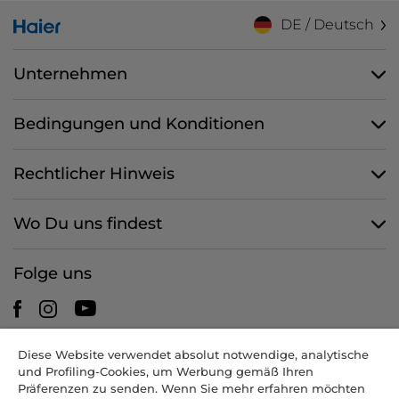
DE / Deutsch
Unternehmen
Bedingungen und Konditionen
Rechtlicher Hinweis
Wo Du uns findest
Folge uns
Diese Website verwendet absolut notwendige, analytische
CANDY HOOVER GROUP S.r.I. - mit Alleingesellschafter -
und Profiling-Cookies, um Werbung gemäß Ihren
RECHTSSITZ: Via Comolli 57 - 20861 Brugherio (MB) - Italien -
Präferenzen zu senden. Wenn Sie mehr erfahren möchten
VERWALTUNGSSITZE: Via Privata Eden Fumagalli snc - 20861