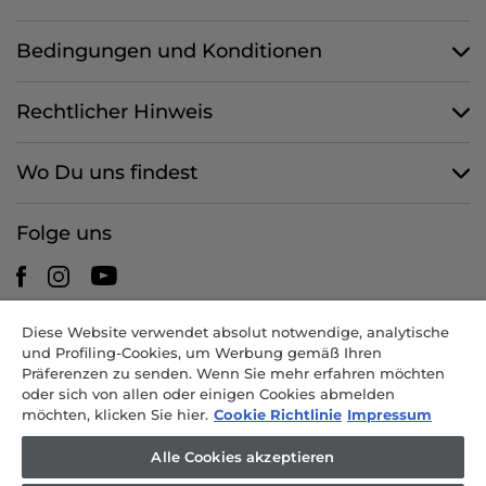
Bedingungen und Konditionen
Rechtlicher Hinweis
Wo Du uns findest
Folge uns
Diese Website verwendet absolut notwendige, analytische
CANDY HOOVER GROUP S.r.I. - mit Alleingesellschafter -
und Profiling-Cookies, um Werbung gemäß Ihren
RECHTSSITZ: Via Comolli 57 - 20861 Brugherio (MB) - Italien -
Präferenzen zu senden. Wenn Sie mehr erfahren möchten
VERWALTUNGSSITZE: Via Privata Eden Fumagalli snc - 20861
oder sich von allen oder einigen Cookies abmelden
Brugherio (MB) und Via Trento 20/A-22 - 20871 Vimercate (MB) -
möchten, klicken Sie hier.
Cookie Richtlinie
Impressum
Italien - Tel.: +39.039.2086.1 - Fax: +39.039.2086.237 - Grundkapital
35.000.000,00 EUR voll eingezahlt - Steuernr. und Nr. der Eintragung
Alle Cookies akzeptieren
im Handelsregister Mailand-Monza-Brianza-Lodi 04666310158 - USt-