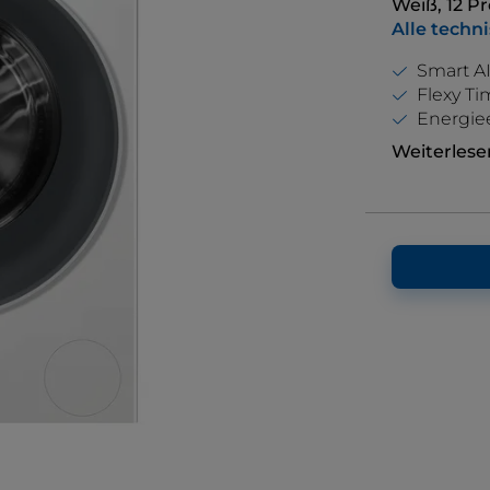
Weiß, 12 P
Alle techn
Smart A
Flexy Ti
Energiee
Weiterlese