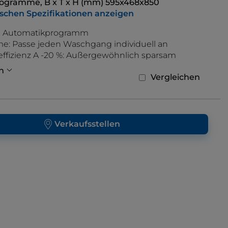
rogramme, B x T x H (mm) 595x468x850
ischen Spezifikationen anzeigen
I Automatikprogramm
me: Passe jeden Waschgang individuell an
ffizienz A -20 %: Außergewöhnlich sparsam
n
Vergleichen
Verkaufsstellen