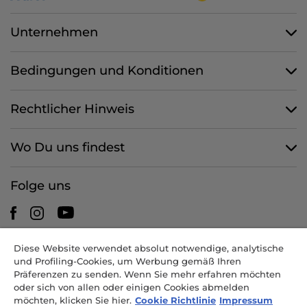
Unternehmen
Bedingungen und Konditionen
Rechtlicher Hinweis
Wo Du uns findest
Folge uns
Diese Website verwendet absolut notwendige, analytische
CANDY HOOVER GROUP S.r.I. - mit Alleingesellschafter -
und Profiling-Cookies, um Werbung gemäß Ihren
RECHTSSITZ: Via Comolli 57 - 20861 Brugherio (MB) - Italien -
Präferenzen zu senden. Wenn Sie mehr erfahren möchten
VERWALTUNGSSITZE: Via Privata Eden Fumagalli snc - 20861
oder sich von allen oder einigen Cookies abmelden
Brugherio (MB) und Via Trento 20/A-22 - 20871 Vimercate (MB) -
möchten, klicken Sie hier.
Cookie Richtlinie
Impressum