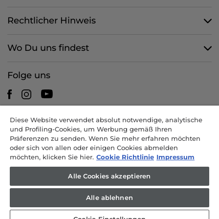
Rechtlicher Hinweis
Wo Du uns findest
Folge uns
Diese Website verwendet absolut notwendige, analytische
CANDY HOOVER GROUP S.r.I. - mit Alleingesellschafter -
und Profiling-Cookies, um Werbung gemäß Ihren
RECHTSSITZ: Via Comolli 57 - 20861 Brugherio (MB) - Italien -
Präferenzen zu senden. Wenn Sie mehr erfahren möchten
VERWALTUNGSSITZE: Via Privata Eden Fumagalli snc - 20861
oder sich von allen oder einigen Cookies abmelden
Brugherio (MB) und Via Trento 20/A-22 - 20871 Vimercate (MB) -
möchten, klicken Sie hier.
Cookie Richtlinie
Impressum
Italien - Tel.: +39.039.2086.1 - Fax: +39.039.2086.237 - Grundkapital
35.000.000,00 EUR voll eingezahlt - Steuernr. und Nr. der Eintragung
Alle Cookies akzeptieren
im Handelsregister Mailand-Monza-Brianza-Lodi 04666310158 - USt-
IdNr. 00786860965 - REA-Nr.: MB-1033934 - Genehmigung IT AEOF
Alle ablehnen
211870 - Gesellschaft, die der einheitlichen Leitung durch Candy S.p.A.
untersteht