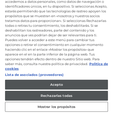
Productos de cuidado y mantenimiento
accedemos a datos personales, como datos de navegación o
identificadores únicos, en tu dispositivo. Si seleccionas Acepto,
estarás permitiendo que las tecnologías de rastreo apoyen los
propósitos que se muestran en «nosotros y nuestros socios
Mantente en contacto
tratamos datos para proporcionar». Si seleccionas Rechazarlas
todas o retiras tu consentimiento, los deshabilitarás. Si se
Regístrate ahora
deshabilitan los rastreadores, parte del contenido y los
anuncios que ves podrían dejar de ser relevantes para ti.
Puedes volver a acceder a este menú para cambiar tus
opciones o retirar el consentimiento en cualquier momento
haciendo clic en el enlace «Mostrar los propósitos» que
aparece en el en la parte inferior de la página web. Tus
Candy Hoover Group Srl –con accionista único, empresa que
opciones tendrán efecto dentro de nuestro Sitio web. Para
gestiona y coordina la actividad de Candy S.p.A, con domicilio fiscal
saber más, consulta nuestra política de privacidad.
Polìtica de
en Via Comolli, 57 - 20861 Brugherio (MB) – Sede administrativa: Via
Privata Eden Fumagalli - 20861 Brugherio (MB). - Italia con capital
cookies
social de 30,000,000.00€ íntegramente desembolsado. Registro
Lista de asociados (proveedores)
Mercantil/ tributación de Monza y Brianza 04666310158 – IVA núm.
IT00786860965
Acepto
ES / Español
Rechazarlas todas
Mostrar los propósitos