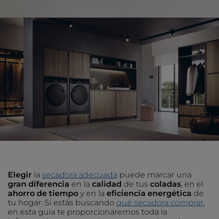
Elegir
la
secadora adecuada
puede marcar una
gran diferencia
en la
calidad
de tus
coladas
, en el
ahorro de tiempo
y en la
eficiencia energética
de
tu hogar. Si estás buscando
qué secadora comprar
,
en esta guía te proporcionaremos toda la