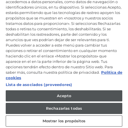
Productos de cuidado y mantenimiento
accedemos a datos personales, como datos de navegación o
identificadores únicos, en tu dispositivo. Si seleccionas Acepto,
estarás permitiendo que las tecnologías de rastreo apoyen los
propósitos que se muestran en «nosotros y nuestros socios
Mantente en contacto
tratamos datos para proporcionar». Si seleccionas Rechazarlas
todas o retiras tu consentimiento, los deshabilitarás. Si se
Regístrate ahora
deshabilitan los rastreadores, parte del contenido y los
anuncios que ves podrían dejar de ser relevantes para ti.
Puedes volver a acceder a este menú para cambiar tus
opciones o retirar el consentimiento en cualquier momento
haciendo clic en el enlace «Mostrar los propósitos» que
aparece en el en la parte inferior de la página web. Tus
Candy Hoover Group Srl –con accionista único, empresa que
opciones tendrán efecto dentro de nuestro Sitio web. Para
gestiona y coordina la actividad de Candy S.p.A, con domicilio fiscal
saber más, consulta nuestra política de privacidad.
Polìtica de
en Via Comolli, 57 - 20861 Brugherio (MB) – Sede administrativa: Via
Privata Eden Fumagalli - 20861 Brugherio (MB). - Italia con capital
cookies
social de 30,000,000.00€ íntegramente desembolsado. Registro
Lista de asociados (proveedores)
Mercantil/ tributación de Monza y Brianza 04666310158 – IVA núm.
IT00786860965
Acepto
ES / Español
Rechazarlas todas
Mostrar los propósitos