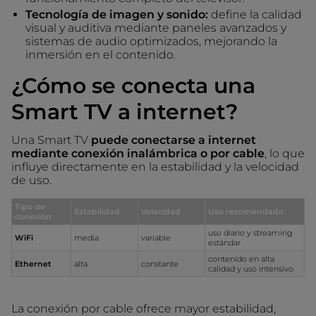
Tecnología de imagen y sonido:
define la calidad
visual y auditiva mediante paneles avanzados y
sistemas de audio optimizados, mejorando la
inmersión en el contenido.
¿Cómo se conecta una
Smart TV a internet?
Una Smart TV
puede conectarse a internet
mediante conexión inalámbrica o por cable
, lo que
influye directamente en la estabilidad y la velocidad
de uso.
Tipo de
Estabilidad
Velocidad
Uso recomendado
conexión
uso diario y streaming
WiFi
media
variable
estándar
contenido en alta
Ethernet
alta
constante
calidad y uso intensivo
La conexión por cable ofrece mayor estabilidad,