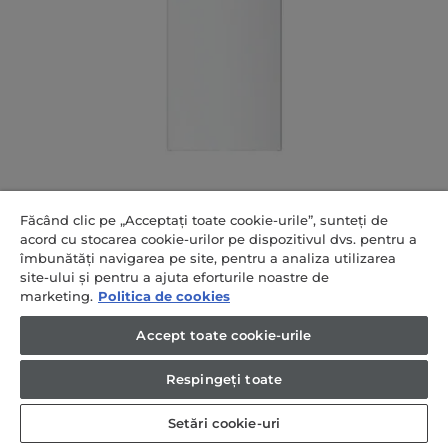
Adaugă pentru a compara
Făcând clic pe „Acceptați toate cookie-urile”, sunteți de
acord cu stocarea cookie-urilor pe dispozitivul dvs. pentru a
H3R-330WNA
îmbunătăți navigarea pe site, pentru a analiza utilizarea
site-ului și pentru a ajuta eforturile noastre de
marketing.
Politica de cookies
One Door 1D 60 Seria 7
Freestanding, No Frost, Continut inteligent,
Accept toate cookie-urile
Iluminare Standard, Clasa A
Respingeți toate
Display touch
Capacitate mare
Setări cookie-uri
Sertar Quick Cool