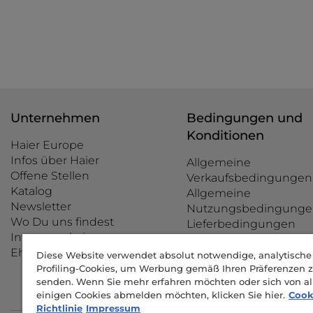
Unternehmen
Bedingungen und
Konditionen
Haier Europe
Infos über Haier
Allgemeine
Offene Stellen
Verkaufsbedingungen
Katalog
Allgemeine
Newsletter
Nutzungsbedingunge
Wo Du uns findest
Lieferbedingungen
Investor relations
Rücknahmegarantie
Ehrenkodex
Zahlungsarten
Diese Website verwendet absolut notwendige, analytisch
Profiling-Cookies, um Werbung gemäß Ihren Präferenzen 
Beilegung von
senden. Wenn Sie mehr erfahren möchten oder sich von al
Streitigkeiten
einigen Cookies abmelden möchten, klicken Sie hier.
Cook
Richtlinie
Impressum