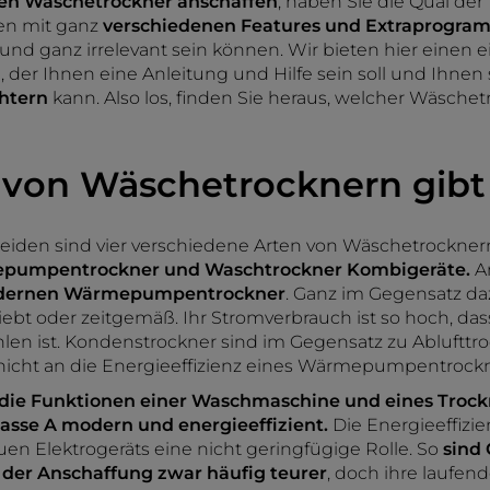
en Wäschetrockner anschaffen
, haben Sie die Qual der 
en mit ganz
verschiedenen Features und Extraprogr
 und ganz irrelevant sein können. Wir bieten hier einen 
 der Ihnen eine Anleitung und Hilfe sein soll und Ihnen
chtern
kann. Also los, finden Sie heraus, welcher Wäschetr
 von Wäschetrocknern gibt
heiden sind vier verschiedene Arten von Wäschetrockner
epumpentrockner und Waschtrockner Kombigeräte.
A
ernen Wärmepumpentrockner
. Ganz im Gegensatz da
ebt oder zeitgemäß. Ihr Stromverbrauch ist so hoch, da
en ist. Kondenstrockner sind im Gegensatz zu Ablufttro
 nicht an die Energieeffizienz eines Wärmepumpentrock
die Funktionen einer Waschmaschine und eines Trock
lasse A modern und energieeffizient.
Die Energieeffizien
en Elektrogeräts eine nicht geringfügige Rolle. So
sind 
n der Anschaffung
zwar häufig teurer
, doch ihre laufe