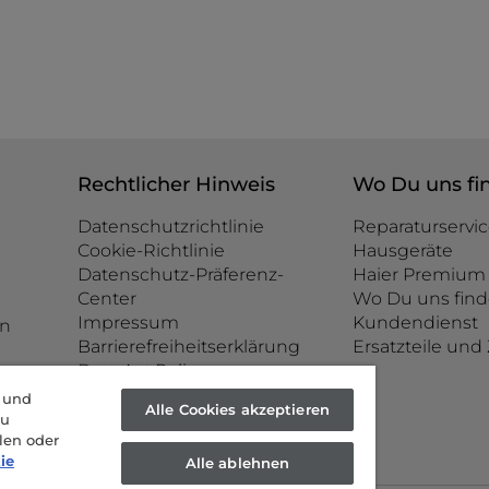
Rechtlicher Hinweis
Wo Du uns fi
Datenschutzrichtlinie
Reparaturservic
Cookie-Richtlinie
Hausgeräte
Datenschutz-Präferenz-
Haier Premium 
Center
Wo Du uns find
Impressum
Kundendienst
n
Barrierefreiheitserklärung
Ersatzteile un
Data Act Policy
e und
Alle Cookies akzeptieren
zu
len oder
ie
Alle ablehnen