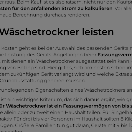
r raus. Beim Kauf ist es also ratsam, nicht nur den Kaufpr
sten für den anfallenden Strom zu kalkulieren
. Vor al
enaue Berechnung durchaus rentieren.
Wäschetrockner leisten
 Kosten geht es bei der Auswahl des passenden Geräts n
ie Leistung des Geräts. Angefangen beim
Fassungsver
 mit denen ein Wäschetrockner ausgestattet sein kann, 
ung von Belang sind. Hier gilt es, sich am besten schon 
em zukünftigen Gerät verlangt wird und welche Extras zw
r Grundausstattung gehören müssen.
grundlegenden Eigenschaften eines Wäschetrockners an
 ein wichtiges Kriterium, das sich daraus ergibt, wie gro
ür Wäschetrockner ist ein Fassungsvermögen von bis
ie allein oder zu zweit einen Haushalt teilen. Für Singelh
ktiv. Für drei bis vier Personen im Haushalt sollten 8 K
en. Größere Familien tun gut daran, Geräte mit 9 bis 
schaffen.