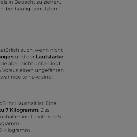
eis in Betracht zu ziehen,
lem bei häufig genutzten
atürlich auch, wenn nicht
mögen
und der
Lautstärke
die aber nicht unbedingt
im Voraus einen ungefähren
ar nice to have sind,
:
ß Ihr Haushalt ist. Eine
 zu 7 Kilogramm
. Das
aushalte sind Geräte von 5
ilogramm
10 Kilogramm