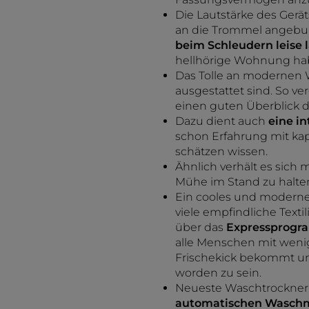
Die Lautstärke des Ger
an die Trommel angebun
beim Schleudern leise l
hellhörige Wohnung hab
Das Tolle an modernen W
ausgestattet sind. So ve
einen guten Überblick d
Dazu dient auch
eine in
schon Erfahrung mit ka
schätzen wissen.
Ähnlich verhält es sich 
Mühe im Stand zu halt
Ein cooles und modernes
viele empfindliche Textil
über das
Expressprog
alle Menschen mit wenig
Frischekick bekommt un
worden zu sein.
Neueste Waschtrockner m
automatischen Waschm