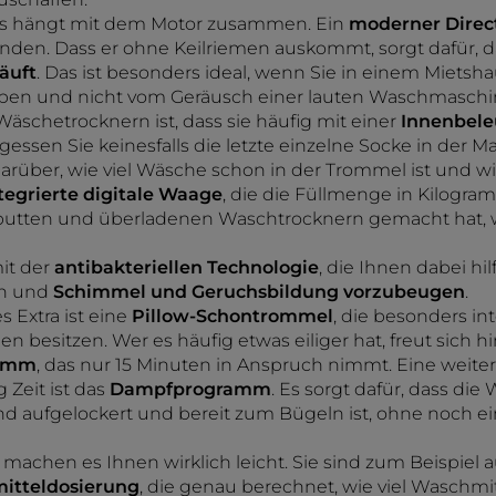
äts hängt mit dem Motor zusammen. Ein
moderner Direc
den. Dass er ohne Keilriemen auskommt, sorgt dafür, d
äuft
. Das ist besonders ideal, wenn Sie in einem Miets
en und nicht vom Geräusch einer lauten Waschmaschin
äschetrocknern ist, dass sie häufig mit einer
Innenbele
rgessen Sie keinesfalls die letzte einzelne Socke in de
arüber, wie viel Wäsche schon in der Trommel ist und wie
tegrierte digitale Waage
, die die Füllmenge in Kilogr
putten und überladenen Waschtrocknern gemacht hat, w
mit der
antibakteriellen Technologie
, die Ihnen dabei hil
en und
Schimmel und Geruchsbildung vorzubeugen
.
 Extra ist eine
Pillow-Schontrommel
, die besonders int
ien besitzen. Wer es häufig etwas eiliger hat, freut sich 
ramm
, das nur 15 Minuten in Anspruch nimmt. Eine weite
 Zeit ist das
Dampfprogramm
. Es sorgt dafür, dass di
d aufgelockert und bereit zum Bügeln ist, ohne noch e
achen es Ihnen wirklich leicht. Sie sind zum Beispiel a
itteldosierung
, die genau berechnet, wie viel Waschmi