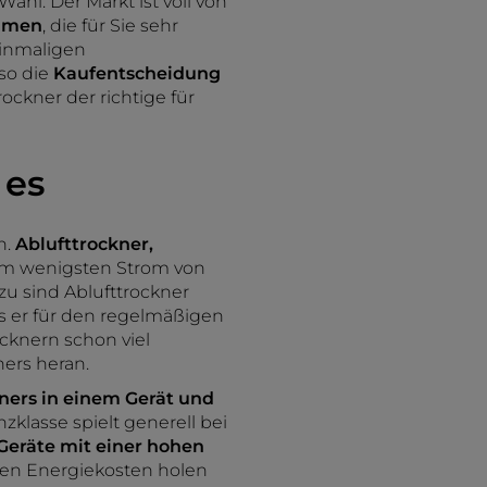
Wahl. Der Markt ist voll von
ammen
, die für Sie sehr
einmaligen
 so die
Kaufentscheidung
ockner der richtige für
 es
n.
Ablufttrockner,
m wenigsten Strom von
zu sind Ablufttrockner
ss er für den regelmäßigen
cknern schon viel
ners heran.
ners in einem Gerät und
zklasse spielt generell bei
Geräte mit einer hohen
nden Energiekosten holen