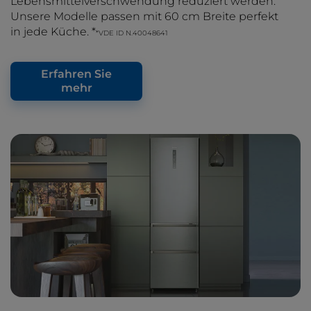
Lebensmittelverschwendung reduziert werden.
Unsere Modelle passen mit 60 cm Breite perfekt
in jede Küche. *
*VDE ID N.40048641
Erfahren Sie
mehr