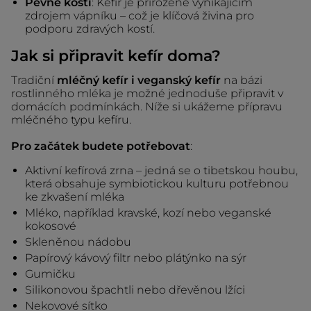
Pevné kosti
: Kefír je přirozeně vynikajícím
zdrojem vápníku – což je klíčová živina pro
podporu zdravých kostí.
Jak si připravit kefír doma?
Tradiční
mléčný kefír i veganský kefír
na bázi
rostlinného mléka je možné jednoduše připravit v
domácích podmínkách. Níže si ukážeme přípravu
mléčného typu kefíru.
Pro začátek budete potřebovat
:
Aktivní kefírová zrna – jedná se o tibetskou houbu,
která obsahuje symbiotickou kulturu potřebnou
ke zkvašení mléka
Mléko, například kravské, kozí nebo veganské
kokosové
Skleněnou nádobu
Papírový kávový filtr nebo plátýnko na sýr
Gumičku
Silikonovou špachtli nebo dřevěnou lžíci
Nekovové sítko