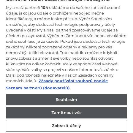
Zůstaňte v kontaktu!
My a naši partneři
104
ukládáme do vašeho zařízení osobní
údaje, jako jsou údaje o prohlížení nebo jedinečné
Odebírejte náš newsletter
identifikátory, a máme k nim přístup. Výběr Souhlasím
umožňuje, aby sledovací technologie podporovaly účely
uvedené v části My a naši partneři zpracováváme údaje za
účelem poskytování. Výběrem Zamítnout vše nebo odvoláním
svého souhlasu je zakážete. Pokud jsou sledovací technologie
zakázány, některé zobrazené obsahy a reklamy pro vás
CANDY HOOVER GROUP S.r.I. - Jediný akcionář - SÍDLO
nemusí být tolik relevantní. Tuto nabídku můžete kdykoli
SPOLEČNOSTI: Via Comolli, 57 - 20861 Brugherio (Monza Brianza) -
Itálie - ADMINISTRATIVNÍ KANCELÁŘE: Via Privata Eden Fumagalli
znovu zobrazit a změnit své volby nebo souhlas odvolat
snc - 20861 Brugherio (Monza Brianza) a Via Trento č. 20/A-22 -
kliknutím na odkaz Zobrazit účely ve spodní části webové
20871 Vimercate (Monza Brianza) - Itálie - Tel.: +39.039.2086.1 - Fax:
stránky. Vaše volby se projeví v našem Internetová stránka.
+39.039.2086.237 - Základní kapitál 35 000 000,00 € plně splacený -
Další podrobnosti naleznete v našich Zásadách ochrany
IČ a číslo zápisu v obchodním rejstříku Milán-Monza-Brianza-Lodi
04666310158 - DIČ 00786860965 - Číslo REA (Ekonomicko-správní
osobních údajů.
Zásady používání souborů cookie
rejstřík): MB-1033934 - Autorizace IT AEOF 211870 - Společnost
Seznam partnerů (dodavatelů)
podléhající řídicím a koordinačním činnostem společnosti Candy
S.p.A.
Souhlasím
CZ / Česká republika
Zamítnout vše
Zobrazit účely