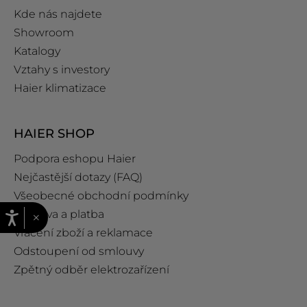
Kde nás najdete
Showroom
Katalogy
Vztahy s investory
Haier klimatizace
HAIER SHOP
Podpora eshopu Haier
Nejčastější dotazy (FAQ)
Všeobecné obchodní podmínky
Doprava a platba
×
Vrácení zboží a reklamace
Odstoupení od smlouvy
Zpětný odběr elektrozařízení