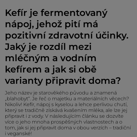
Kefír je fermentovaný
nápoj, jehož pití má
pozitivní zdravotní účinky.
Jaký je rozdíl mezi
mléčným a vodním
kefírem a jak si obě
varianty připravit doma?
Jeho název je starověkého původu a znamená
„blahobyt“. Je řeč o majetku a materiálních věcech?
Nikoliv! Kefír, nápoj s kyselou a lehce perlivou chutí,
který se tradičně získává kvašením mléka, ale lze jej
připravit i z vody. V následujícím článku se dozvíte
více o jeho mnoha prospěšných vlastnostech a o
tom, jak si jej připravit doma v obou verzích – tradiční
i veganské!