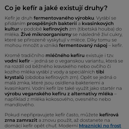
Co je kefír a jaké existují druhy?
Kefír je druh
fermentovaného výrobku
. Vyrábí se
přidáním
prospěšných bakterií
a
kvasinkových
kultur
v podobě
kefírových
zrn (tibetská houba) do
mléka.
Živé mikroorganismy
se následně živí cukry,
které se přirozeně vyskytují v mléce. Díky tomu se
mohou množit a vzniká
fermentovaný nápoj
– kefír.
Kromě tradičního
mléčného kefíru
existuje i tzv.
vodní kefír
– jedná se o veganskou variantu, která se
na rozdíl od běžného kravského nebo ovčího či
kozího mléka vyrábí z vody a speciálních
tibi
krystalů
(obdoba kefírových zrn). Opět se jedná o
malá zrnka, které jsou osídlena bakteriemi a
kvasinkami. Vodní kefír lze také využít jako startér na
výrobu veganského kefíru z alternativy mléka
–
například z mléka kokosového, ovesného nebo
mandlového.
Pokud nepřipravujete kefír často, můžete
kefírová
zrna zamrazit
a znovu použít, až dostanete na
domácí kefír opět chuť. Moderní
Mraznicki no frost