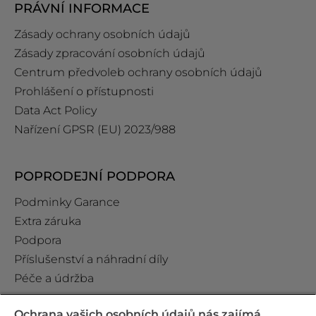
PRÁVNÍ INFORMACE
Zásady ochrany osobních údajů
Zásady zpracování osobních údajů
Centrum předvoleb ochrany osobních údajů
Prohlášení o přístupnosti
Data Act Policy
Nařízení GPSR (EU) 2023/988
POPRODEJNÍ PODPORA
Podminky Garance
Extra záruka
Podpora
Příslušenství a náhradní díly
Péče a údržba
Ochrana vašich osobních údajů nás zajímá