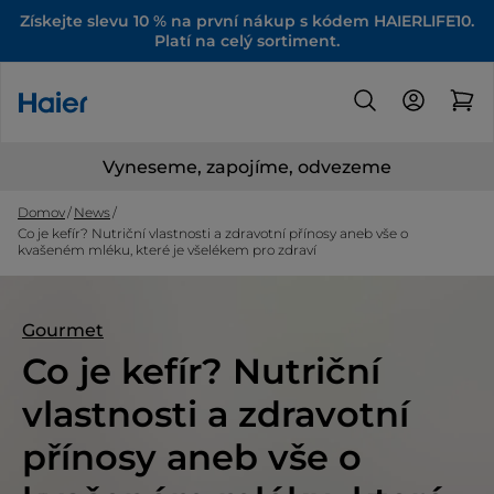
Získejte slevu 10 % na první nákup s kódem HAIERLIFE10.
Platí na celý sortiment.
Vyneseme, zapojíme, odvezeme
Domov
News
Co je kefír? Nutriční vlastnosti a zdravotní přínosy aneb vše o
kvašeném mléku, které je všelékem pro zdraví
Gourmet
Co je kefír? Nutriční
vlastnosti a zdravotní
přínosy aneb vše o