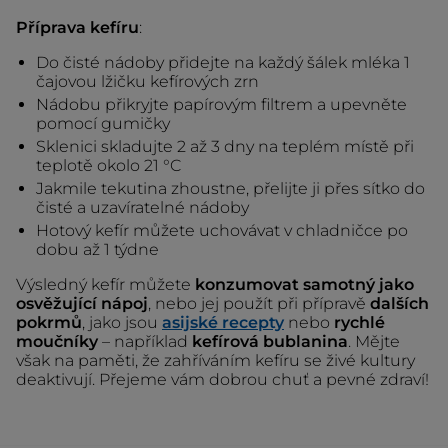
Příprava kefíru
:
Do čisté nádoby přidejte na každý šálek mléka 1
čajovou lžičku kefírových zrn
Nádobu přikryjte papírovým filtrem a upevněte
pomocí gumičky
Sklenici skladujte 2 až 3 dny na teplém místě při
teplotě okolo 21 °C
Jakmile tekutina zhoustne, přelijte ji přes sítko do
čisté a uzavíratelné nádoby
Hotový kefír můžete uchovávat v chladničce po
dobu až 1 týdne
Výsledný kefír můžete
konzumovat samotný jako
osvěžující nápoj
, nebo jej použít při přípravě
dalších
pokrmů
, jako jsou
asijské recepty
nebo
rychlé
moučníky
– například
kefírová bublanina
. Mějte
však na paměti, že zahříváním kefíru se živé kultury
deaktivují. Přejeme vám dobrou chuť a pevné zdraví!