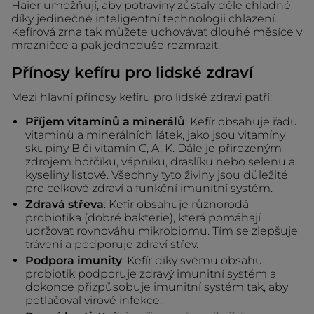
Haier umožňují, aby potraviny zůstaly déle chladné
díky jedinečné inteligentní technologii chlazení.
Kefírová zrna tak můžete uchovávat dlouhé měsíce v
mrazničce a pak jednoduše rozmrazit.
Přínosy kefíru pro lidské zdraví
Mezi hlavní přínosy kefíru pro lidské zdraví patří:
Příjem vitamínů a minerálů
: Kefír obsahuje řadu
vitaminů a minerálních látek, jako jsou vitamíny
skupiny B či vitamín C, A, K. Dále je přirozeným
zdrojem hořčíku, vápníku, draslíku nebo selenu a
kyseliny listové. Všechny tyto živiny jsou důležité
pro celkové zdraví a funkční imunitní systém.
Zdravá střeva
: Kefír obsahuje různorodá
probiotika (dobré bakterie), která pomáhají
udržovat rovnováhu mikrobiomu. Tím se zlepšuje
trávení a podporuje zdraví střev.
Podpora imunity
: Kefír díky svému obsahu
probiotik podporuje zdravý imunitní systém a
dokonce přizpůsobuje imunitní systém tak, aby
potlačoval virové infekce.