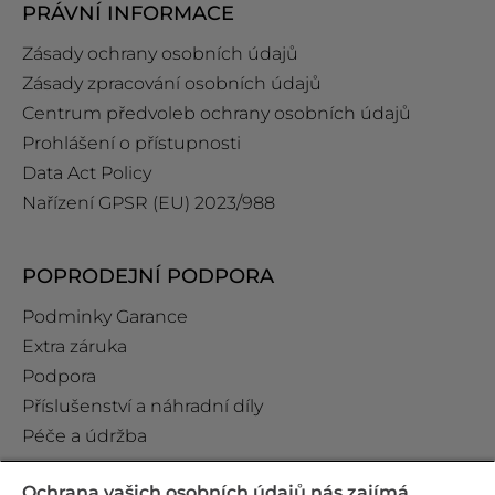
PRÁVNÍ INFORMACE
Zásady ochrany osobních údajů
Zásady zpracování osobních údajů
Centrum předvoleb ochrany osobních údajů
Prohlášení o přístupnosti
Data Act Policy
Nařízení GPSR (EU) 2023/988
POPRODEJNÍ PODPORA
Podminky Garance
Extra záruka
Podpora
Příslušenství a náhradní díly
Péče a údržba
Ochrana vašich osobních údajů nás zajímá