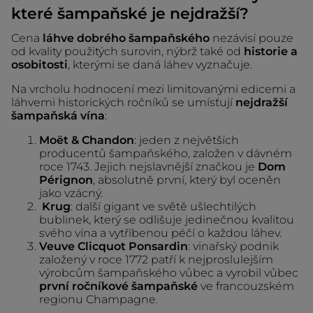
které šampaňské je nejdražší?
Cena
láhve dobrého šampaňského
nezávisí pouze
od kvality použitých surovin, nýbrž také od
historie a
osobitosti
, kterými se daná láhev vyznačuje.
Na vrcholu hodnocení mezi limitovanými edicemi a
láhvemi historických ročníků se umísťují
nejdražší
šampaňská vína
:
Moët & Chandon
: jeden z největších
producentů šampaňského, založen v dávném
roce 1743. Jejich nejslavnější značkou je
Dom
Pérignon
, absolutně první, který byl oceněn
jako vzácný.
Krug
: další gigant ve světě ušlechtilých
bublinek, který se odlišuje jedinečnou kvalitou
svého vína a vytříbenou péčí o každou láhev.
Veuve Clicquot Ponsardin
: vinařský podnik
založený v roce 1772 patří k nejproslulejším
výrobcům šampaňského vůbec a vyrobil vůbec
první ročníkové šampaňské
ve francouzském
regionu Champagne.