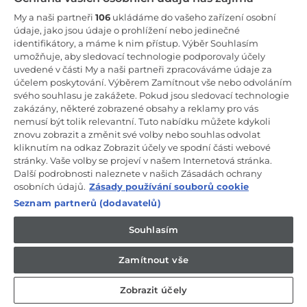
Zůstaňte v kontaktu!
My a naši partneři
106
ukládáme do vašeho zařízení osobní
údaje, jako jsou údaje o prohlížení nebo jedinečné
Odebírejte náš newsletter
identifikátory, a máme k nim přístup. Výběr Souhlasím
umožňuje, aby sledovací technologie podporovaly účely
uvedené v části My a naši partneři zpracováváme údaje za
účelem poskytování. Výběrem Zamítnout vše nebo odvoláním
svého souhlasu je zakážete. Pokud jsou sledovací technologie
zakázány, některé zobrazené obsahy a reklamy pro vás
CANDY HOOVER GROUP S.r.I. - Jediný akcionář - SÍDLO
nemusí být tolik relevantní. Tuto nabídku můžete kdykoli
SPOLEČNOSTI: Via Comolli, 57 - 20861 Brugherio (Monza Brianza) -
Itálie - ADMINISTRATIVNÍ KANCELÁŘE: Via Privata Eden Fumagalli
znovu zobrazit a změnit své volby nebo souhlas odvolat
snc - 20861 Brugherio (Monza Brianza) a Via Trento č. 20/A-22 -
kliknutím na odkaz Zobrazit účely ve spodní části webové
20871 Vimercate (Monza Brianza) - Itálie - Tel.: +39.039.2086.1 - Fax:
stránky. Vaše volby se projeví v našem Internetová stránka.
+39.039.2086.237 - Základní kapitál 35 000 000,00 € plně splacený -
Další podrobnosti naleznete v našich Zásadách ochrany
IČ a číslo zápisu v obchodním rejstříku Milán-Monza-Brianza-Lodi
04666310158 - DIČ 00786860965 - Číslo REA (Ekonomicko-správní
osobních údajů.
Zásady používání souborů cookie
rejstřík): MB-1033934 - Autorizace IT AEOF 211870 - Společnost
Seznam partnerů (dodavatelů)
podléhající řídicím a koordinačním činnostem společnosti Candy
S.p.A.
Souhlasím
CZ / Česká republika
Zamítnout vše
Zobrazit účely