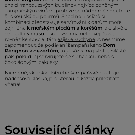
znalci francouzských bublinek nejvíce ceněným
šampaňským vínům, protože se nádherně snoubí se
širokou škálou pokrmů. Snad nejklasičtější
kombinací představuje servírování k darům moře,
zejména
k mořským plodům a korýšům
, ale skvěle
se hodí
i k masu
jako je zvěřina nebo vepřové, a
rovněž ke specialitám
asijské kuchyně
. A nesmíme
zapomenout, že podávání šampaňského
Dom
Pérignon k dezertům
, to je sázka na jistotu, zvláště
pak, pokud jej servírujete se šlehačkou nebo s
čokoládovými zákusky.
Nicméně, sklenka dobrého šampaňského - to je
nadčasová klasika, pro kterou je každá příležitost
vítaná!
Související články