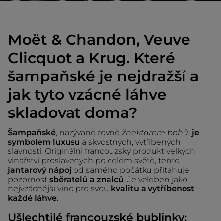
Moët & Chandon, Veuve
Clicquot a Krug. Které
šampaňské je nejdražší a
jak tyto vzácné láhve
skladovat doma?
Šampaňské
, nazývané rovně
žnektarem bohů
,
je
symbolem luxusu
a skvostných, vytříbených
slavností. Originální francouzský produkt velkých
vinařství proslavených po celém světě, tento
jantarový nápoj
od samého počátku přitahuje
pozornost
sběratelů a znalců
. Je veleben jako
nejvzácnější víno pro svou
kvalitu a vytříbenost
každé láhve
.
Ušlechtilé francouzské bublinky: