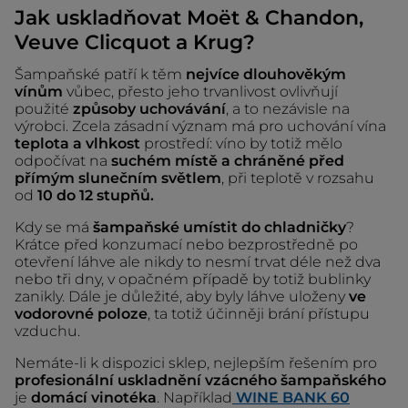
Jak uskladňovat Moët & Chandon,
Veuve Clicquot a Krug?
Šampaňské patří k těm
nejvíce dlouhověkým
vínům
vůbec, přesto jeho trvanlivost ovlivňují
použité
způsoby uchovávání
, a to nezávisle na
výrobci. Zcela zásadní význam má pro uchování vína
teplota a vlhkost
prostředí: víno by totiž mělo
odpočívat na
suchém místě a chráněné před
přímým slunečním světlem
, při teplotě v rozsahu
od
10 do 12 stupňů.
Kdy se má
šampaňské umístit do chladničky
?
Krátce před konzumací nebo bezprostředně po
otevření láhve ale nikdy to nesmí trvat déle než dva
nebo tři dny, v opačném případě by totiž bublinky
zanikly. Dále je důležité, aby byly láhve uloženy
ve
vodorovné poloze
, ta totiž účinněji brání přístupu
vzduchu.
Nemáte-li k dispozici sklep, nejlepším řešením pro
profesionální uskladnění vzácného šampaňského
je
domácí vinotéka
. Například
WINE BANK 60