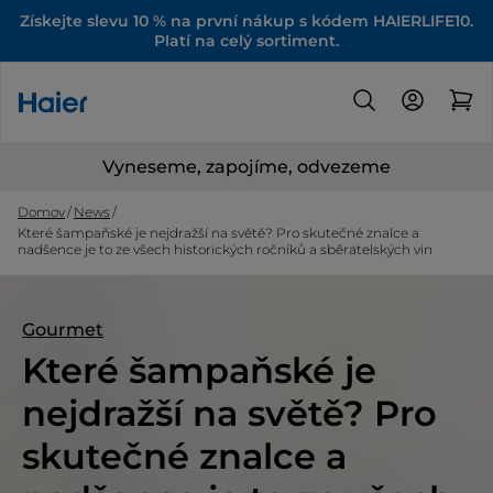
Získejte slevu 10 % na první nákup s kódem HAIERLIFE10.
Platí na celý sortiment.
Vyneseme, zapojíme, odvezeme
Domov
News
Které šampaňské je nejdražší na světě? Pro skutečné znalce a
nadšence je to ze všech historických ročníků a sběratelských vin
Gourmet
Které šampaňské je
nejdražší na světě? Pro
skutečné znalce a