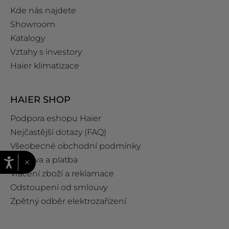
Kde nás najdete
Showroom
Katalogy
Vztahy s investory
Haier klimatizace
HAIER SHOP
Podpora eshopu Haier
Nejčastější dotazy (FAQ)
Všeobecné obchodní podmínky
Doprava a platba
×
Vrácení zboží a reklamace
Odstoupení od smlouvy
Zpětný odběr elektrozařízení