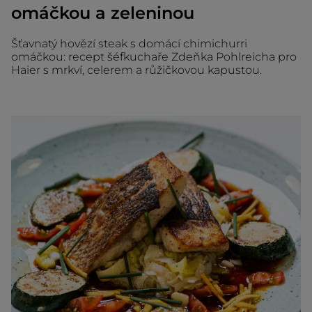
omáčkou a zeleninou
Šťavnatý hovězí steak s domácí chimichurri
omáčkou: recept šéfkuchaře Zdeňka Pohlreicha pro
Haier s mrkví, celerem a růžičkovou kapustou.