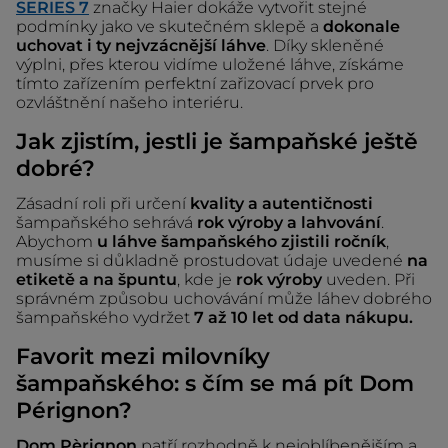
SERIES 7
značky Haier dokáže vytvořit stejné
podmínky jako ve skutečném sklepě a
dokonale
uchovat i ty nejvzácnější láhve
. Díky skleněné
výplni, přes kterou vidíme uložené láhve, získáme
tímto zařízením perfektní zařizovací prvek pro
ozvláštnění našeho interiéru.
Jak zjistím, jestli je šampaňské ještě
dobré?
Zásadní roli při určení
kvality a autentičnosti
šampaňského sehrává
rok výroby a lahvování
.
Abychom
u láhve šampaňského zjistili ročník
,
musíme si důkladně prostudovat údaje uvedené
na
etiketě a na špuntu
, kde je
rok výroby
uveden. Při
správném způsobu uchovávání může láhev dobrého
šampaňského vydržet
7 až 10 let od data nákupu.
Favorit mezi milovníky
šampaňského: s čím se má pít Dom
Pérignon?
Dom Pèrignon
patří rozhodně k nejoblíbenějším a