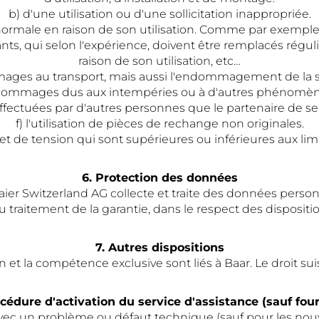
b) d'une utilisation ou d'une sollicitation inappropriée.
rmale en raison de son utilisation. Comme par exemple : le
ants, qui selon l'expérience, doivent être remplacés régu
raison de son utilisation, etc…
mmages au transport, mais aussi l'endommagement de la s
 dommages dus aux intempéries ou à d'autres phénomène
 effectuées par d'autres personnes que le partenaire de se
f) l'utilisation de pièces de rechange non originales.
 et de tension qui sont supérieures ou inférieures aux li
6. Protection des données
Haier Switzerland AG collecte et traite des données pers
traitement de la garantie, dans le respect des disposition
7. Autres dispositions
n et la compétence exclusive sont liés à Baar. Le droit sui
océdure d'activation du service d'assistance (sauf fou
avec un problème ou défaut technique (sauf pour les no