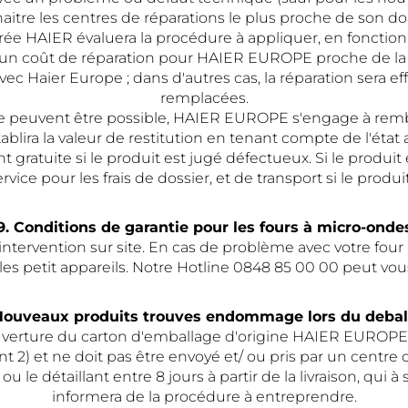
itre les centres de réparations le plus proche de son d
rée HAIER évaluera la procédure à appliquer, en fonction
t un coût de réparation pour HAIER EUROPE proche de la 
 Haier Europe ; dans d'autres cas, la réparation sera ef
remplacées.
ne peuvent être possible, HAIER EUROPE s'engage à rembo
ira la valeur de restitution en tenant compte de l'état ac
t gratuite si le produit est jugé défectueux. Si le produi
rvice pour les frais de dossier, et de transport si le produ
9. Conditions de garantie pour les fours à micro-onde
 intervention sur site. En cas de problème avec votre fou
es petit appareils. Notre Hotline 0848 85 00 00 peut vou
 Nouveaux produits trouves endommage lors du debal
'ouverture du carton d'emballage d'origine HAIER EUROPE
point 2) et ne doit pas être envoyé et/ ou pris par un centr
ou le détaillant entre 8 jours à partir de la livraison, qu
informera de la procédure à entreprendre.