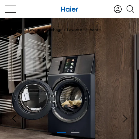
Accueil
Lavage et séchage
Lavante-séchante
1
2