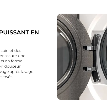
PUISSANT EN
 soin et des
ser assure une
ets en forme
 en douceur,
avage après lavage,
servés.