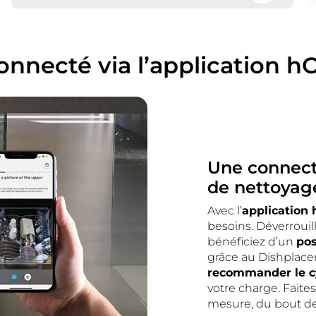
Restez informé avec Time on floor :
un indicateur lumineux affiche la
durée des cycles directement sur la
surface.
onnecté via l’application h
Une connecti
de nettoyage
Avec l’
application
besoins. Déverrouil
bénéficiez d’un
pos
grâce au Dishplacer 
recommander le cy
votre charge. Faite
mesure, du bout de