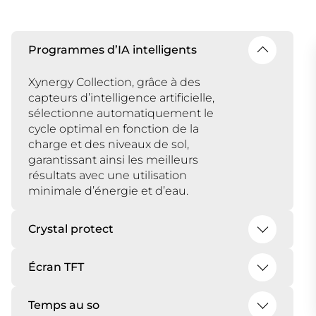
Programmes d’IA intelligents
Xynergy Collection, grâce à des
capteurs d’intelligence artificielle,
sélectionne automatiquement le
cycle optimal en fonction de la
charge et des niveaux de sol,
garantissant ainsi les meilleurs
résultats avec une utilisation
minimale d’énergie et d’eau.
Crystal protect
Protège les objets délicats grâce à
des supports en caoutchouc et un
Écran TFT
tapis garantissant un nettoyage en
L’écran haute résolution offre une
toute sécurité.
lisibilité et un accès intuitifs pour une
Temps au so
meilleure expérience utilisateur