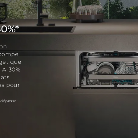
30%*
son
 pompe
rgétique
à A-30%
lats
és pour
t dépasse