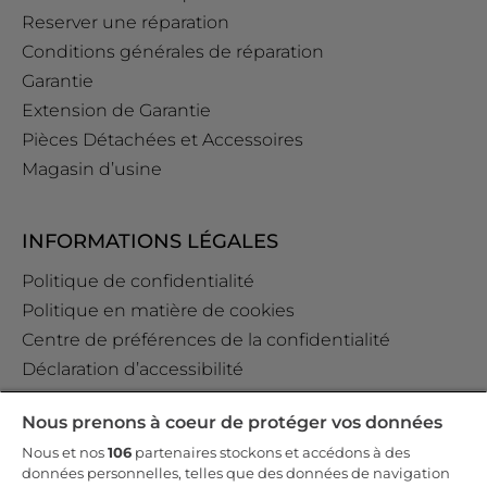
Reserver une réparation
Conditions générales de réparation
Garantie
Extension de Garantie
Pièces Détachées et Accessoires
Magasin d’usine
INFORMATIONS LÉGALES
Politique de confidentialité
Politique en matière de cookies
Centre de préférences de la confidentialité
Déclaration d’accessibilité
Data Act Policy
Nous prenons à coeur de protéger vos données
Règlement GPSR (EU) 2023/988 Art. 19
Nous et nos
106
partenaires stockons et accédons à des
données personnelles, telles que des données de navigation