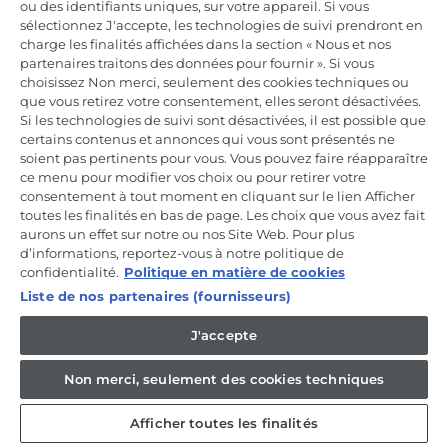
ou des identifiants uniques, sur votre appareil. Si vous
Incrivez-vous à la newsletter
sélectionnez J'accepte, les technologies de suivi prendront en
charge les finalités affichées dans la section « Nous et nos
Inscrivez-vous et recevez -10% sur votre
partenaires traitons des données pour fournir ». Si vous
première commande
choisissez Non merci, seulement des cookies techniques ou
que vous retirez votre consentement, elles seront désactivées.
Si les technologies de suivi sont désactivées, il est possible que
certains contenus et annonces qui vous sont présentés ne
soient pas pertinents pour vous. Vous pouvez faire réapparaître
ce menu pour modifier vos choix ou pour retirer votre
CANDY HOOVER GROUP S.r.I. - Associé unique - SIÈGE SOCIAL :
Via Comolli, 57 - 20861 Brugherio (MB) - Italie - SIÈGES
consentement à tout moment en cliquant sur le lien Afficher
ADMINISTRATIFS : Via Privata Eden Fumagalli snc - 20861
toutes les finalités en bas de page. Les choix que vous avez fait
Brugherio (MB) et Via Trento n. 20/A-22 - 20871 Vimercate (MB) -
aurons un effet sur notre ou nos Site Web. Pour plus
Italie - Tél. : +39.039.2086.1 - Fax : +39.039.2086.237 - Capital social
d’informations, reportez-vous à notre politique de
35 000 000,00 € iv - Cod. Code fiscal et numéro d'inscription au
registre du commerce de Milan-Monza-Brianza-Lodi 04666310158 -
confidentialité.
Politique en matière de cookies
Numéro de TVA 00786860965 - Numéro REA : MB-1033934 -
Liste de nos partenaires (fournisseurs)
Autorisation IT AEOF 211870 - Société soumise aux activités de
gestion et de coordination de Candy S.p.A.
J'accepte
FR / Français
Non merci, seulement des cookies techniques
Afficher toutes les finalités