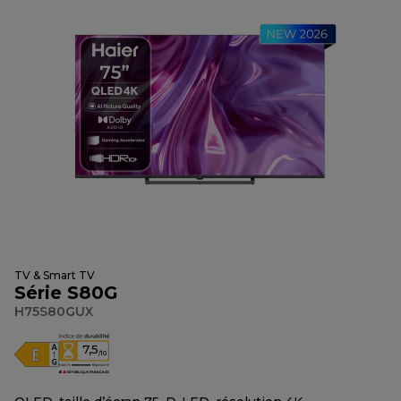
TV & Smart TV
Série S80G
H75S80GUX
7,5
/10