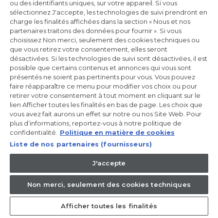
ou des identifiants uniques, sur votre appareil. Si vous
Incrivez-vous à la newsletter
sélectionnez J'accepte, les technologies de suivi prendront en
charge les finalités affichées dans la section « Nous et nos
Inscrivez-vous et recevez -10% sur votre
partenaires traitons des données pour fournir ». Si vous
première commande
choisissez Non merci, seulement des cookies techniques ou
que vous retirez votre consentement, elles seront
désactivées. Si les technologies de suivi sont désactivées, il est
possible que certains contenus et annonces qui vous sont
présentés ne soient pas pertinents pour vous. Vous pouvez
faire réapparaître ce menu pour modifier vos choix ou pour
CANDY HOOVER GROUP S.r.I. - Associé unique - SIÈGE SOCIAL :
Via Comolli, 57 - 20861 Brugherio (MB) - Italie - SIÈGES
retirer votre consentement à tout moment en cliquant sur le
ADMINISTRATIFS : Via Privata Eden Fumagalli snc - 20861
lien Afficher toutes les finalités en bas de page. Les choix que
Brugherio (MB) et Via Trento n. 20/A-22 - 20871 Vimercate (MB) -
vous avez fait aurons un effet sur notre ou nos Site Web. Pour
Italie - Tél. : +39.039.2086.1 - Fax : +39.039.2086.237 - Capital social
plus d’informations, reportez-vous à notre politique de
35 000 000,00 € iv - Cod. Code fiscal et numéro d'inscription au
registre du commerce de Milan-Monza-Brianza-Lodi 04666310158
confidentialité.
Politique en matière de cookies
- Numéro de TVA 00786860965 - Numéro REA : MB-1033934 -
Liste de nos partenaires (fournisseurs)
Autorisation IT AEOF 211870 - Société soumise aux activités de
gestion et de coordination de Candy S.p.A.
J'accepte
FR / Français
Non merci, seulement des cookies techniques
Afficher toutes les finalités