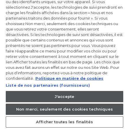
ou des identifiants uniques, sur votre appareil. Si vous
Centre de préférences de la confidentialité
sélectionnez J'accepte, les technologies de suivi prendront en
charge les finalités affichées dans la section « Nous et nos
Déclaration d’accessibilité
partenaires traitons des données pour fournir ». Si vous
Data Act Policy
choisissez Non merci, seulement des cookies techniques ou
que vous retirez votre consentement, elles seront
Règlement GPSR (EU) 2023/988 Art. 19
désactivées. Si les technologies de suivi sont désactivées, il est
possible que certains contenus et annonces qui vous sont
présentés ne soient pas pertinents pour vous. Vous pouvez
Incrivez-vous à la newsletter
faire réapparaître ce menu pour modifier vos choix ou pour
retirer votre consentement à tout moment en cliquant sur le
lien Afficher toutes les finalités en bas de page. Les choix que
Inscrivez-vous et recevez -10% sur votre
première commande
vous avez fait aurons un effet sur notre ou nos Site Web. Pour
plus d’informations, reportez-vous à notre politique de
confidentialité.
Politique en matière de cookies
Liste de nos partenaires (fournisseurs)
J'accepte
CANDY HOOVER GROUP S.r.I. - Associé unique - SIÈGE SOCIAL :
Via Comolli, 57 - 20861 Brugherio (MB) - Italie - SIÈGES
ADMINISTRATIFS : Via Privata Eden Fumagalli snc - 20861
Non merci, seulement des cookies techniques
Brugherio (MB) et Via Trento n. 20/A-22 - 20871 Vimercate (MB) -
Italie - Tél. : +39.039.2086.1 - Fax : +39.039.2086.237 - Capital social
35 000 000,00 € iv - Cod. Code fiscal et numéro d'inscription au
Afficher toutes les finalités
registre du commerce de Milan-Monza-Brianza-Lodi 04666310158
- Numéro de TVA 00786860965 - Numéro REA : MB-1033934 -