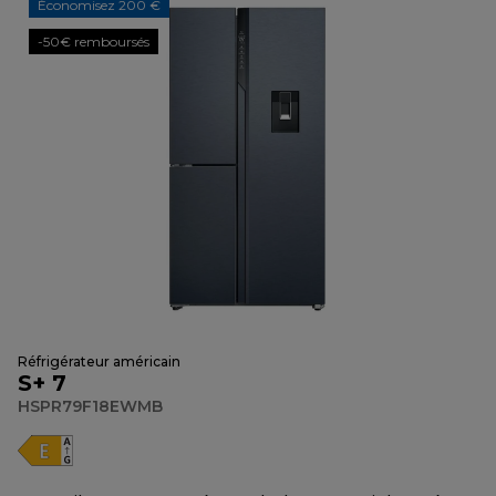
Économisez 200 €
-50€ remboursés
Réfrigérateur américain
S+ 7
HSPR79F18EWMB