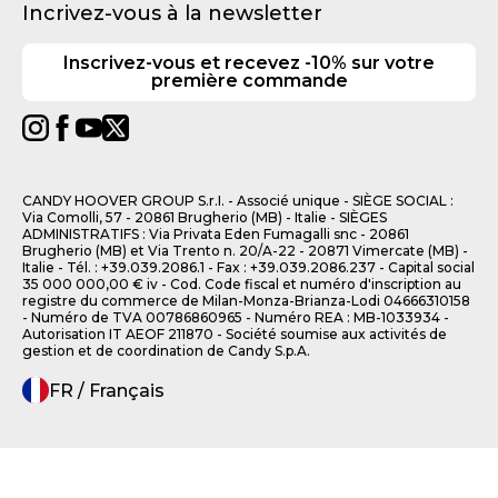
Incrivez-vous à la newsletter
Inscrivez-vous et recevez -10% sur votre
première commande
CANDY HOOVER GROUP S.r.I. - Associé unique - SIÈGE SOCIAL :
Via Comolli, 57 - 20861 Brugherio (MB) - Italie - SIÈGES
ADMINISTRATIFS : Via Privata Eden Fumagalli snc - 20861
Brugherio (MB) et Via Trento n. 20/A-22 - 20871 Vimercate (MB) -
Italie - Tél. : +39.039.2086.1 - Fax : +39.039.2086.237 - Capital social
35 000 000,00 € iv - Cod. Code fiscal et numéro d'inscription au
registre du commerce de Milan-Monza-Brianza-Lodi 04666310158
- Numéro de TVA 00786860965 - Numéro REA : MB-1033934 -
Autorisation IT AEOF 211870 - Société soumise aux activités de
gestion et de coordination de Candy S.p.A.
FR / Français