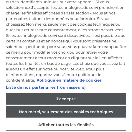
ou des identifiants uniques, sur votre appareil. Si vous
Incrivez-vous à la newsletter
sélectionnez J'accepte, les technologies de suivi prendront en
charge les finalités affichées dans la section « Nous et nos
Inscrivez-vous et recevez -10% sur votre
partenaires traitons des données pour fournir ». Si vous
première commande
choisissez Non merci, seulement des cookies techniques ou
que vous retirez votre consentement, elles seront désactivées.
Si les technologies de suivi sont désactivées, il est possible que
certains contenus et annonces qui vous sont présentés ne
soient pas pertinents pour vous. Vous pouvez faire réapparaître
ce menu pour modifier vos choix ou pour retirer votre
CANDY HOOVER GROUP S.r.I. - Associé unique - SIÈGE SOCIAL :
Via Comolli, 57 - 20861 Brugherio (MB) - Italie - SIÈGES
consentement à tout moment en cliquant sur le lien Afficher
ADMINISTRATIFS : Via Privata Eden Fumagalli snc - 20861
toutes les finalités en bas de page. Les choix que vous avez fait
Brugherio (MB) et Via Trento n. 20/A-22 - 20871 Vimercate (MB) -
aurons un effet sur notre ou nos Site Web. Pour plus
Italie - Tél. : +39.039.2086.1 - Fax : +39.039.2086.237 - Capital social
d’informations, reportez-vous à notre politique de
35 000 000,00 € iv - Cod. Code fiscal et numéro d'inscription au
registre du commerce de Milan-Monza-Brianza-Lodi 04666310158 -
confidentialité.
Politique en matière de cookies
Numéro de TVA 00786860965 - Numéro REA : MB-1033934 -
Liste de nos partenaires (fournisseurs)
Autorisation IT AEOF 211870 - Société soumise aux activités de
gestion et de coordination de Candy S.p.A.
J'accepte
FR / Français
Non merci, seulement des cookies techniques
Afficher toutes les finalités