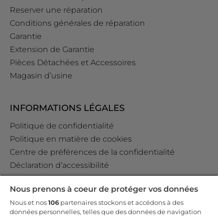
Reserver une réparation
Conditions générales de réparation
Garantie
Extension de Garantie
Pièces Détachées et Accessoires
Magasin d’usine
INFORMATIONS LÉGALES
Politique de confidentialité
Politique en matière de cookies
Centre de préférences de la confidentialité
Déclaration d’accessibilité
Data Act Policy
Nous prenons à coeur de protéger vos données
Règlement GPSR (EU) 2023/988 Art. 19
Nous et nos
106
partenaires stockons et accédons à des
données personnelles, telles que des données de navigation