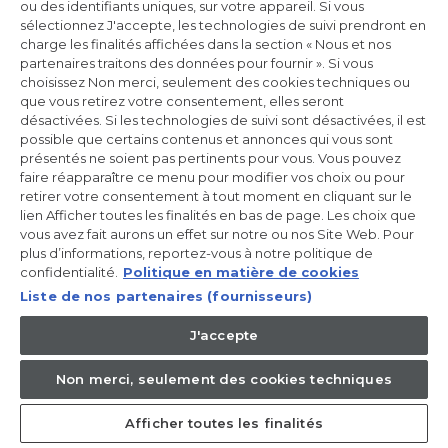
ou des identifiants uniques, sur votre appareil. Si vous
Incrivez-vous à la newsletter
sélectionnez J'accepte, les technologies de suivi prendront en
charge les finalités affichées dans la section « Nous et nos
Inscrivez-vous et recevez -10% sur votre
partenaires traitons des données pour fournir ». Si vous
première commande
choisissez Non merci, seulement des cookies techniques ou
que vous retirez votre consentement, elles seront
désactivées. Si les technologies de suivi sont désactivées, il est
possible que certains contenus et annonces qui vous sont
présentés ne soient pas pertinents pour vous. Vous pouvez
faire réapparaître ce menu pour modifier vos choix ou pour
CANDY HOOVER GROUP S.r.I. - Associé unique - SIÈGE SOCIAL :
Via Comolli, 57 - 20861 Brugherio (MB) - Italie - SIÈGES
retirer votre consentement à tout moment en cliquant sur le
ADMINISTRATIFS : Via Privata Eden Fumagalli snc - 20861
lien Afficher toutes les finalités en bas de page. Les choix que
Brugherio (MB) et Via Trento n. 20/A-22 - 20871 Vimercate (MB) -
vous avez fait aurons un effet sur notre ou nos Site Web. Pour
Italie - Tél. : +39.039.2086.1 - Fax : +39.039.2086.237 - Capital social
plus d’informations, reportez-vous à notre politique de
35 000 000,00 € iv - Cod. Code fiscal et numéro d'inscription au
registre du commerce de Milan-Monza-Brianza-Lodi 04666310158
confidentialité.
Politique en matière de cookies
- Numéro de TVA 00786860965 - Numéro REA : MB-1033934 -
Liste de nos partenaires (fournisseurs)
Autorisation IT AEOF 211870 - Société soumise aux activités de
gestion et de coordination de Candy S.p.A.
J'accepte
FR / Français
Non merci, seulement des cookies techniques
Afficher toutes les finalités