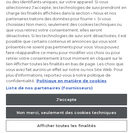
ou des identifiants uniques, sur votre appareil. Si vous
Incrivez-vous à la newsletter
sélectionnez J'accepte, les technologies de suivi prendront en
charge les finalités affichées dans la section « Nous et nos
Inscrivez-vous et recevez -10% sur votre
partenaires traitons des données pour fournir ». Si vous
première commande
choisissez Non merci, seulement des cookies techniques ou
que vous retirez votre consentement, elles seront
désactivées. Si les technologies de suivi sont désactivées, il est
possible que certains contenus et annonces qui vous sont
présentés ne soient pas pertinents pour vous. Vous pouvez
faire réapparaître ce menu pour modifier vos choix ou pour
CANDY HOOVER GROUP S.r.I. - Associé unique - SIÈGE SOCIAL :
Via Comolli, 57 - 20861 Brugherio (MB) - Italie - SIÈGES
retirer votre consentement à tout moment en cliquant sur le
ADMINISTRATIFS : Via Privata Eden Fumagalli snc - 20861
lien Afficher toutes les finalités en bas de page. Les choix que
Brugherio (MB) et Via Trento n. 20/A-22 - 20871 Vimercate (MB) -
vous avez fait aurons un effet sur notre ou nos Site Web. Pour
Italie - Tél. : +39.039.2086.1 - Fax : +39.039.2086.237 - Capital social
plus d’informations, reportez-vous à notre politique de
35 000 000,00 € iv - Cod. Code fiscal et numéro d'inscription au
registre du commerce de Milan-Monza-Brianza-Lodi 04666310158
confidentialité.
Politique en matière de cookies
- Numéro de TVA 00786860965 - Numéro REA : MB-1033934 -
Liste de nos partenaires (fournisseurs)
Autorisation IT AEOF 211870 - Société soumise aux activités de
gestion et de coordination de Candy S.p.A.
J'accepte
FR / Français
Non merci, seulement des cookies techniques
Afficher toutes les finalités