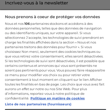
Incrivez-vous à la newsletter
Inscrivez-vous et recevez -10% sur votre
Nous prenons à coeur de protéger vos données
première commande
Nous et nos
106
partenaires stockons et accédons à des
données personnelles, telles que des données de navigation
ou des identifiants uniques, sur votre appareil. Si vous
sélectionnez J'accepte, les technologies de suivi prendront en
charge les finalités affichées dans la section « Nous et nos
CANDY HOOVER GROUP S.r.I. - Associé unique - SIÈGE SOCIAL :
partenaires traitons des données pour fournir ». Si vous
Via Comolli, 57 - 20861 Brugherio (MB) - Italie - SIÈGES
choisissez Non merci, seulement des cookies techniques ou
ADMINISTRATIFS : Via Privata Eden Fumagalli snc - 20861
Brugherio (MB) et Via Trento n. 20/A-22 - 20871 Vimercate (MB) -
que vous retirez votre consentement, elles seront désactivées.
Italie - Tél. : +39.039.2086.1 - Fax : +39.039.2086.237 - Capital social
Si les technologies de suivi sont désactivées, il est possible que
35 000 000,00 € iv - Cod. Code fiscal et numéro d'inscription au
certains contenus et annonces qui vous sont présentés ne
registre du commerce de Milan-Monza-Brianza-Lodi 04666310158 -
Numéro de TVA 00786860965 - Numéro REA : MB-1033934 -
soient pas pertinents pour vous. Vous pouvez faire réapparaître
Autorisation IT AEOF 211870 - Société soumise aux activités de
ce menu pour modifier vos choix ou pour retirer votre
gestion et de coordination de Candy S.p.A.
consentement à tout moment en cliquant sur le lien Afficher
toutes les finalités en bas de page. Les choix que vous avez fait
FR / Français
aurons un effet sur notre ou nos Site Web. Pour plus
d’informations, reportez-vous à notre politique de
confidentialité.
Politique en matière de cookies
Liste de nos partenaires (fournisseurs)