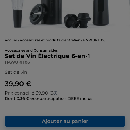
Accueil
Accessoires et produits d’entretien
HAWUKIT06
Accessories and Consumables
Set de Vin Électrique 6-en-1
HAWUKIT06
Set de vin
39,90 €
Prix conseillé 39,90 €
Dont 0,36 €
eco-participation DEEE
inclus
Prix conseillé
Le prix d’origine est le prix de vente que
nous conseillons en tant que fabricant. Il
Ajouter au panier
vous donne un point de repère par rapport
au prix de vente final que nous vous