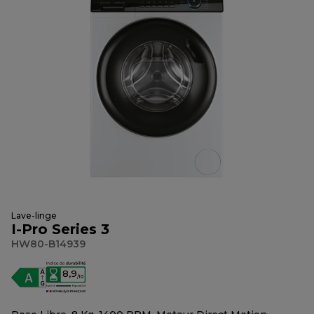
Lave-linge
I-Pro Series 3
HW80-B14939
8,9
/10