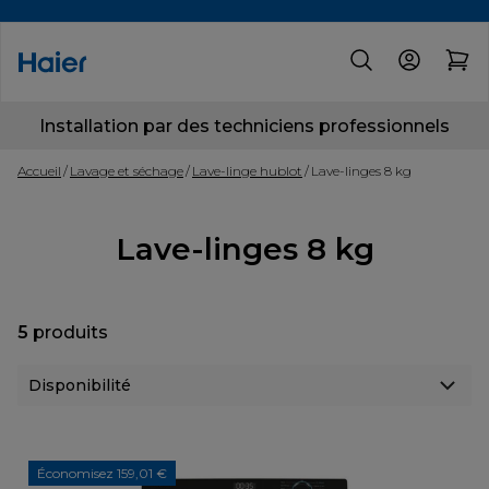
Installation par des techniciens professionnels
Accueil
Lavage et séchage
Lave-linge hublot
Lave-linges 8 kg
Lave-linges 8 kg
5
produits
Économisez 159,01 €