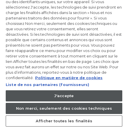
ou des identifiants uniques, sur votre appareil. Si vous
Incrivez-vous à la newsletter
sélectionnez J'accepte, les technologies de suivi prendront en
charge les finalités affichées dans la section « Nous et nos
Inscrivez-vous et recevez -10% sur votre
partenaires traitons des données pour fournir ». Si vous
première commande
choisissez Non merci, seulement des cookies techniques ou
que vous retirez votre consentement, elles seront
désactivées. Si les technologies de suivi sont désactivées, il est
possible que certains contenus et annonces qui vous sont
présentés ne soient pas pertinents pour vous. Vous pouvez
faire réapparaître ce menu pour modifier vos choix ou pour
CANDY HOOVER GROUP S.r.I. - Associé unique - SIÈGE SOCIAL :
Via Comolli, 57 - 20861 Brugherio (MB) - Italie - SIÈGES
retirer votre consentement à tout moment en cliquant sur le
ADMINISTRATIFS : Via Privata Eden Fumagalli snc - 20861
lien Afficher toutes les finalités en bas de page. Les choix que
Brugherio (MB) et Via Trento n. 20/A-22 - 20871 Vimercate (MB) -
vous avez fait aurons un effet sur notre ou nos Site Web. Pour
Italie - Tél. : +39.039.2086.1 - Fax : +39.039.2086.237 - Capital social
plus d’informations, reportez-vous à notre politique de
35 000 000,00 € iv - Cod. Code fiscal et numéro d'inscription au
registre du commerce de Milan-Monza-Brianza-Lodi 04666310158
confidentialité.
Politique en matière de cookies
- Numéro de TVA 00786860965 - Numéro REA : MB-1033934 -
Liste de nos partenaires (fournisseurs)
Autorisation IT AEOF 211870 - Société soumise aux activités de
gestion et de coordination de Candy S.p.A.
J'accepte
FR / Français
Non merci, seulement des cookies techniques
Afficher toutes les finalités