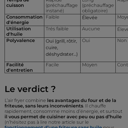
cuisson
(préchauffage
(préchauffage
instané)
obligatoire)
Consommation
Faible
Moy
Élevée
d'énergie
Utilisation
Trés faible
Aucune
Élev
d'huile
Polyvalence
Oui
Non
Oui (grill, rôtir,
cuire,
déshydrater
…
)
Facilité
Facile
Moyen
Cont
d'entretien
Le verdict ?
L’air fryer combine
les avantages du four et de la
friteuse, sans leurs inconvénients
. Il chauffe
rapidement, consomme moins d’énergie, et surtout
il vous permet de cuisiner avec peu ou pas d’huile
(n’hésitez pas à lire notre article sur le
fonctionnement d’une friteuse sans huile
pour