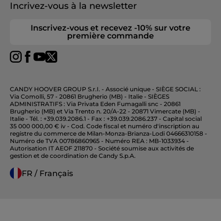
Incrivez-vous à la newsletter
Inscrivez-vous et recevez -10% sur votre
première commande
CANDY HOOVER GROUP S.r.I. - Associé unique - SIÈGE SOCIAL :
Via Comolli, 57 - 20861 Brugherio (MB) - Italie - SIÈGES
ADMINISTRATIFS : Via Privata Eden Fumagalli snc - 20861
Brugherio (MB) et Via Trento n. 20/A-22 - 20871 Vimercate (MB) -
Italie - Tél. : +39.039.2086.1 - Fax : +39.039.2086.237 - Capital social
35 000 000,00 € iv - Cod. Code fiscal et numéro d'inscription au
registre du commerce de Milan-Monza-Brianza-Lodi 04666310158 -
Numéro de TVA 00786860965 - Numéro REA : MB-1033934 -
Autorisation IT AEOF 211870 - Société soumise aux activités de
gestion et de coordination de Candy S.p.A.
FR / Français