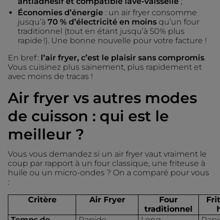
antiadhésif et compatible lave-vaisselle
;
Économies d’énergie
: un air fryer consomme
jusqu’à
70 % d’électricité en moins
qu’un four
traditionnel (tout en étant jusqu’à 50% plus
rapide !). Une bonne nouvelle pour votre facture !
En bref :
l’air fryer, c’est le plaisir sans compromis
.
Vous cuisinez plus sainement, plus rapidement et
avec moins de tracas !
Air fryer vs autres modes
de cuisson : qui est le
meilleur ?
Vous vous demandez si un air fryer vaut vraiment le
coup par rapport à un four classique, une friteuse à
huile ou un micro-ondes ? On a comparé pour vous
:
Critère
Air Fryer
Four
Fri
traditionnel
Temps de
Rapide
Long
Rapi